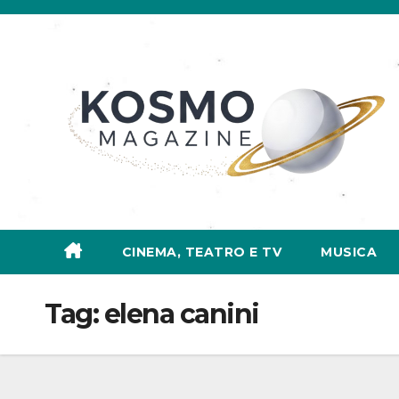
Salta
al
contenuto
CINEMA, TEATRO E TV
MUSICA
Tag:
elena canini