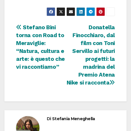
Navigazione
Stefano Bini
Donatella
torna con Road to
Finocchiaro, dal
articoli
Meraviglie:
film con Toni
“Natura, cultura e
Servillo ai futuri
arte: è questo che
progetti: la
vi raccontiamo”
madrina del
Premio Atena
Nike si racconta
Di
Stefania Meneghella