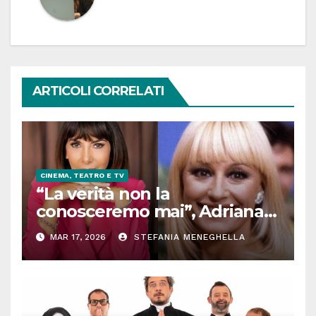
ARTICOLI CORRELATI
CINEMA, TEATRO E TV
“La verità non la
conosceremo mai”, Adriana
Pannitteri e il figlio (segreto)
MAR 17, 2026
STEFANIA MENEGHELLA
di Raffaella Carrà. Chi è
davvero, le parole della
giornalista