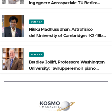
Ingegnere Aerospaziale TU Berlin:
“Vogliamo costruire strade sulla Luna”
SCIENZA
Nikku Madhusudhan, Astrofisico
dell’University of Cambridge: “K2-18b
potrebbe avere un oceano”
SCIENZA
Bradley Jolliff, Professore Washington
University: “Svilupperemo il piano
scientifico di Artemis 3”