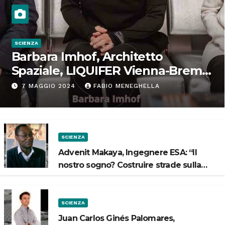
SCIENZA
Barbara Imhof, Architetto
Spaziale, LIQUIFER Vienna-Brema:
“Progettiamo habitat per lo
7 MAGGIO 2024
FABIO MENEGHELLA
Spazio”
SCIENZA
Advenit Makaya, Ingegnere ESA: “Il
nostro sogno? Costruire strade sulla
Luna”
SCIENZA
Juan Carlos Ginés Palomares,