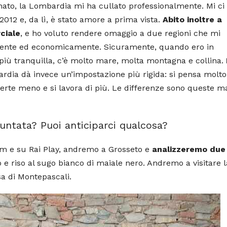
nato, la Lombardia mi ha cullato professionalmente. Mi ci
 2012 e, da lì, è stato amore a prima vista.
Abito inoltre a
ciale
, e ho voluto rendere omaggio a due regioni che mi
ente ed economicamente. Sicuramente, quando ero in
è più tranquilla, c’è molto mare, molta montagna e collina.
rdia dà invece un’impostazione più rigida: si pensa molto
iverte meno e si lavora di più. Le differenze sono queste m
ntata? Puoi anticiparci qualcosa?
um e su Rai Play, andremo a Grosseto e
analizzeremo due
e riso al sugo bianco di maiale nero. Andremo a visitare l
sa di Montepascali.