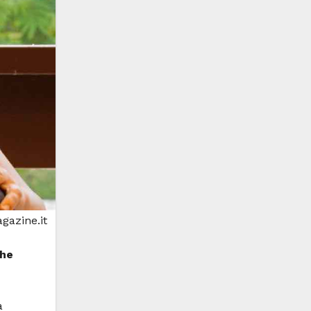
gazine.it
che
a