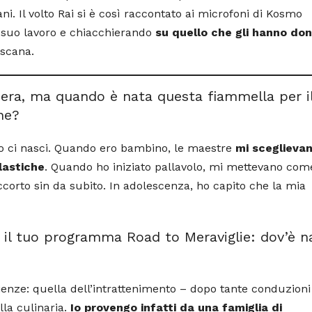
iani. Il volto Rai si è così raccontato ai microfoni di Kosmo
l suo lavoro e chiacchierando
su quello che gli hanno do
oscana.
riera, ma quando è nata questa fiammella per i
ne?
ro ci nasci. Quando ero bambino, le maestre
mi sceglieva
lastiche
. Quando ho iniziato pallavolo, mi mettevano com
corto sin da subito. In adolescenza, ho capito che la mia
il tuo programma Road to Meraviglie: dov’è n
enze: quella dell’intrattenimento – dopo tante conduzioni 
la culinaria.
Io provengo infatti da una famiglia di