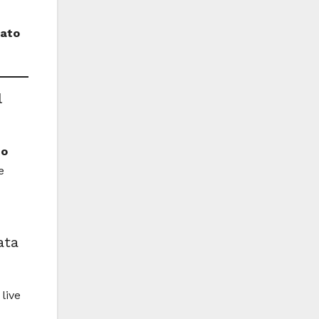
nato
l
no
e
ata
live