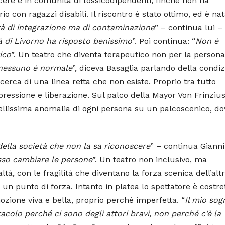
arcere e in comunità di tossicodipendenti, finché non ha
o con ragazzi disabili. Il riscontro è stato ottimo, ed è na
à di integrazione ma di contaminazione
” – continua lui – 
à di Livorno ha risposto benissimo
”. Poi continua: “
Non è
ico
”. Un teatro che diventa terapeutico non per la person
, nessuno è normale
”, diceva Basaglia parlando della condi
cerca di una linea retta che non esiste. Proprio tra tutto
pressione e liberazione. Sul palco della Mayor Von Frinziu
bellissima anomalia di ogni persona su un palcoscenico, do
ella società che non la sa riconoscere
” – continua Gianni
sso cambiare le persone
”. Un teatro non inclusivo, ma
tà, con le fragilità che diventano la forza scenica dell’alt
un punto di forza. Intanto in platea lo spettatore è costre
emozione viva e bella, proprio perché imperfetta. “
Il mio sog
colo perché ci sono degli attori bravi, non perché c’è la