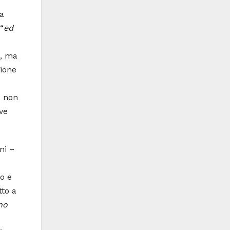
ta
“
ed
a, ma
zione
s non
ve
ni –
ro e
tto a
no