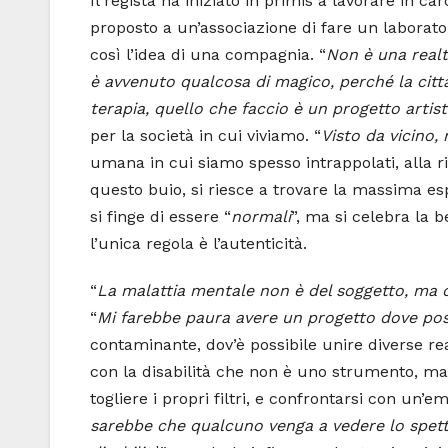
Il regista ha iniziato in primis a lavorare in c
proposto a un’associazione di fare un laboratori
così l’idea di una compagnia. “
Non è una realt
è avvenuto qualcosa di magico, perché la citt
terapia, quello che faccio è un progetto artist
per la società in cui viviamo. “
Visto da vicino
umana in cui siamo spesso intrappolati, alla ri
questo buio, si riesce a trovare la massima es
si finge di essere “
normali
”, ma si celebra la 
l’unica regola è l’autenticità.
“
La malattia mentale non è del soggetto, ma d
“
Mi farebbe paura avere un progetto dove po
contaminante, dov’è possibile unire diverse real
con la disabilità che non è uno strumento, ma 
togliere i propri filtri, e confrontarsi con un’
sarebbe che qualcuno venga a vedere lo spetta