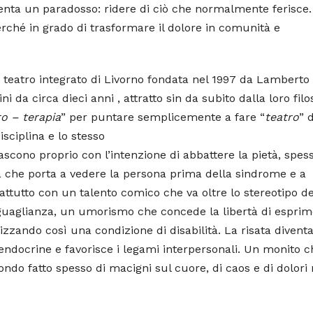
venta un paradosso: ridere di ciò che normalmente ferisce
rché in grado di trasformare il dolore in comunità e
 teatro integrato di Livorno fondata nel 1997 da Lamberto
 da circa dieci anni , attratto sin da subito dalla loro filos
ro – terapia
” per puntare semplicemente a fare “
teatro
” d
disciplina e lo stesso
ascono proprio con l’intenzione di abbattere la pietà, spes
nia che porta a vedere la persona prima della sindrome e a
rattutto con un talento comico che va oltre lo stereotipo de
uguaglianza, un umorismo che concede la libertà di espri
lizzando così una condizione di disabilità. La risata divent
 endocrine e favorisce i legami interpersonali. Un monito c
ndo fatto spesso di macigni sul cuore, di caos e di dolori