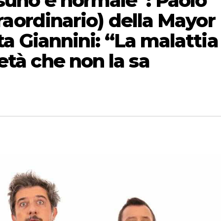
ssuno è normale”: Paolo
straordinario) della Mayor
sta Giannini: “La malattia
età che non la sa