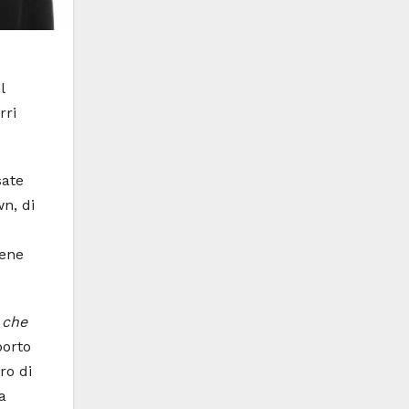
l
rri
sate
n, di
iene
 che
porto
ro di
a