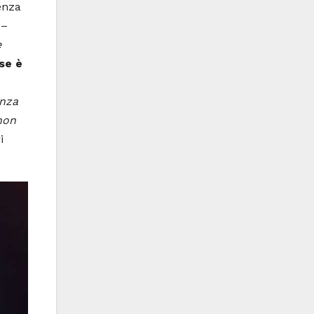
enza
 –
e
se è
enza
 non
i