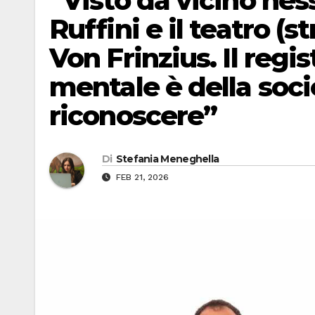
“Visto da vicino ne
Ruffini e il teatro (
Von Frinzius. Il regi
mentale è della soci
riconoscere”
Di
Stefania Meneghella
FEB 21, 2026