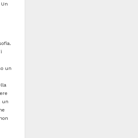
. Un
ofia.
i
so un
lla
mere
a un
he
 non