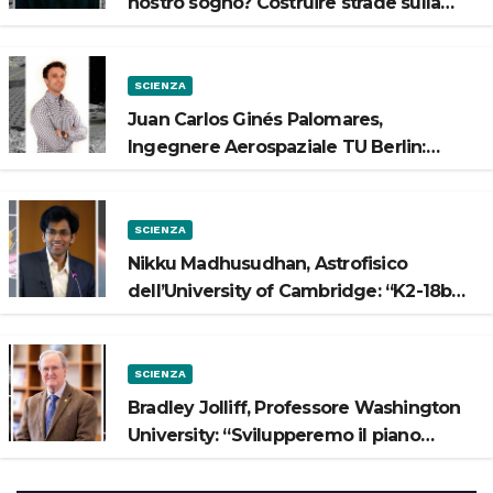
nostro sogno? Costruire strade sulla
Luna”
SCIENZA
Juan Carlos Ginés Palomares,
Ingegnere Aerospaziale TU Berlin:
“Vogliamo costruire strade sulla Luna”
SCIENZA
Nikku Madhusudhan, Astrofisico
dell’University of Cambridge: “K2-18b
potrebbe avere un oceano”
SCIENZA
Bradley Jolliff, Professore Washington
University: “Svilupperemo il piano
scientifico di Artemis 3”