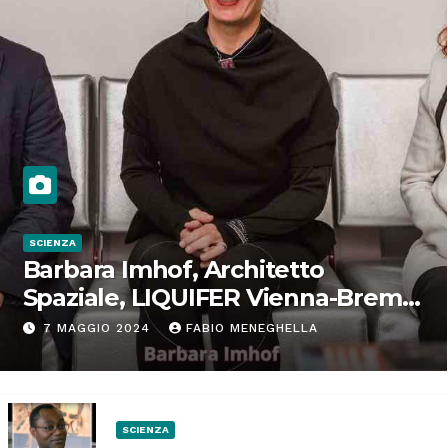
SCIENZA
Barbara Imhof, Architetto
Spaziale, LIQUIFER Vienna-Brema:
“Progettiamo habitat per lo
7 MAGGIO 2024
FABIO MENEGHELLA
Spazio”
SCIENZA