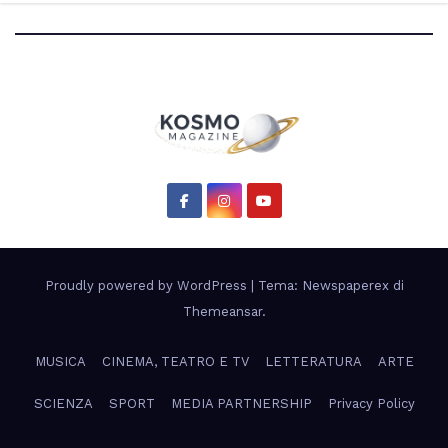
scientifico di Artemis 3”
Proudly powered by WordPress
|
Tema: Newspaperex di
Themeansar
.
MUSICA
CINEMA, TEATRO E TV
LETTERATURA
ARTE
SCIENZA
SPORT
MEDIA PARTNERSHIP
Privacy Policy