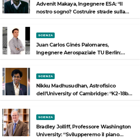
Advenit Makaya, Ingegnere ESA: “Il
nostro sogno? Costruire strade sulla
Luna”
SCIENZA
Juan Carlos Ginés Palomares,
Ingegnere Aerospaziale TU Berlin:
“Vogliamo costruire strade sulla Luna”
SCIENZA
Nikku Madhusudhan, Astrofisico
dell’University of Cambridge: “K2-18b
potrebbe avere un oceano”
SCIENZA
Bradley Jolliff, Professore Washington
University: “Svilupperemo il piano