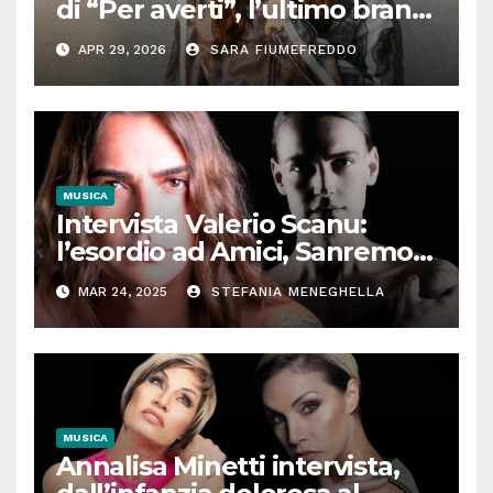
di “Per averti”, l’ultimo brano
tra moltitudine e autenticità
APR 29, 2026
SARA FIUMEFREDDO
MUSICA
Intervista Valerio Scanu:
l’esordio ad Amici, Sanremo,
l’incontro con Maria De
MAR 24, 2025
STEFANIA MENEGHELLA
Filippi, Ora o mai più. Il
cantante senza filtri
MUSICA
Annalisa Minetti intervista,