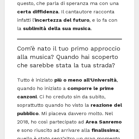
questo, che parla di speranza ma con una
certa diffidenza
. Il cantautore racconta
infatti l’
incertezza del futuro
, e lo fa con
la
sublimità della sua musica
.
Com’è nato il tuo primo approccio
alla musica? Quando hai scoperto
che sarebbe stata la tua strada?
Tutto è iniziato
più o meno all’Università
,
quando ho iniziato a
comporre le prime
canzoni
. Ci ho creduto sin da subito,
soprattutto quando ho visto la
reazione del
pubblico
. Mi piaceva davvero molto. Nel
2018, ho così partecipato ad
Area Sanremo
e sono riuscito ad arrivare alla
finalissima
;
quello è stato senz’altro un gran momento