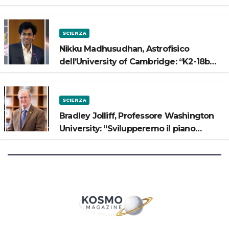
“Vogliamo costruire strade sulla Luna”
SCIENZA
Nikku Madhusudhan, Astrofisico
dell’University of Cambridge: “K2-18b
potrebbe avere un oceano”
SCIENZA
Bradley Jolliff, Professore Washington
University: “Svilupperemo il piano
scientifico di Artemis 3”