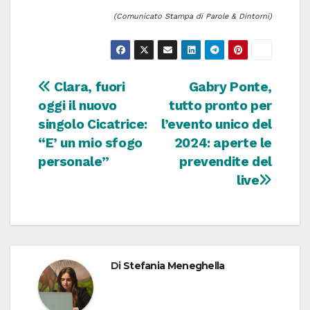
(Comunicato Stampa di Parole & Dintorni)
Navigazione
Clara, fuori
Gabry Ponte,
oggi il nuovo
tutto pronto per
articoli
singolo Cicatrice:
l’evento unico del
“E’ un mio sfogo
2024: aperte le
personale”
prevendite del
live
Di
Stefania Meneghella