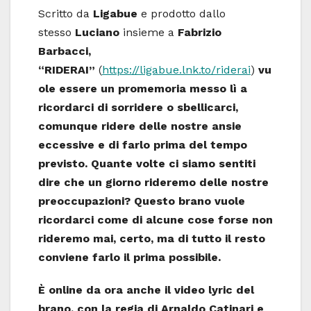
Scritto da
Ligabue
e prodotto dallo
stesso
Luciano
insieme a
Fabrizio
Barbacci,
“RIDERAI”
(
https://ligabue.lnk.to/riderai
)
vu
ole essere un promemoria messo lì a
ricordarci di sorridere o sbellicarci,
comunque ridere delle nostre ansie
eccessive e di farlo prima del tempo
previsto. Quante volte ci siamo sentiti
dire che un giorno rideremo delle nostre
preoccupazioni? Questo brano vuole
ricordarci come di alcune cose forse non
rideremo mai, certo, ma di tutto il resto
conviene farlo il prima possibile.
È online da ora anche il video lyric del
brano, con la regia di Arnaldo Catinari e