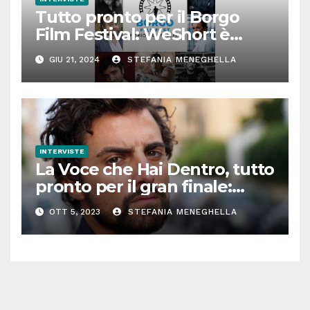
Tutto pronto per il Borgo
Film Festival: WeShort è
partner della prima edizione
GIU 21, 2024
STEFANIA MENEGHELLA
INTERVISTE
La Voce che Hai Dentro, tutto
pronto per il gran finale:
parla Roberto Oliveri
OTT 5, 2023
STEFANIA MENEGHELLA