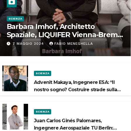
SCIENZA
Barbara Imhof, Architetto
Spaziale, LIQUIFER Vienna-Brema:
“Progettiamo habitat per lo
7 MAGGIO 2024
FABIO MENEGHELLA
Spazio”
SCIENZA
Advenit Makaya, Ingegnere ESA: “Il
nostro sogno? Costruire strade sulla
Luna”
SCIENZA
Juan Carlos Ginés Palomares,
Ingegnere Aerospaziale TU Berlin: