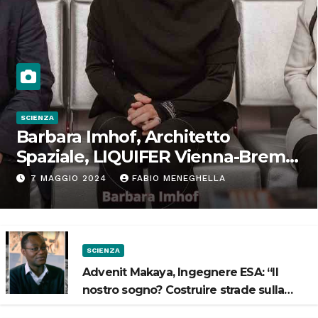
SCIENZA
Barbara Imhof, Architetto
Spaziale, LIQUIFER Vienna-Brema:
“Progettiamo habitat per lo
7 MAGGIO 2024
FABIO MENEGHELLA
Spazio”
SCIENZA
Advenit Makaya, Ingegnere ESA: “Il
nostro sogno? Costruire strade sulla
Luna”