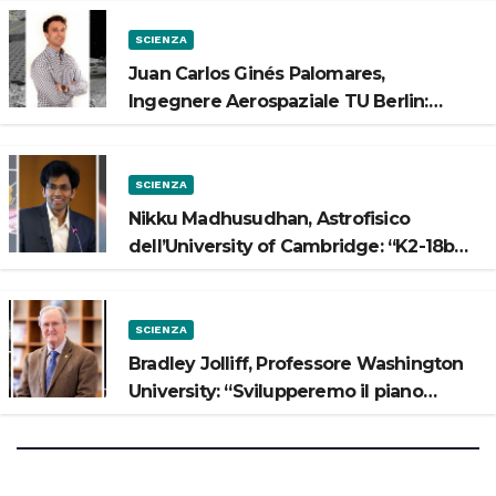
SCIENZA
Juan Carlos Ginés Palomares,
Ingegnere Aerospaziale TU Berlin:
“Vogliamo costruire strade sulla Luna”
SCIENZA
Nikku Madhusudhan, Astrofisico
dell’University of Cambridge: “K2-18b
potrebbe avere un oceano”
SCIENZA
Bradley Jolliff, Professore Washington
University: “Svilupperemo il piano
scientifico di Artemis 3”