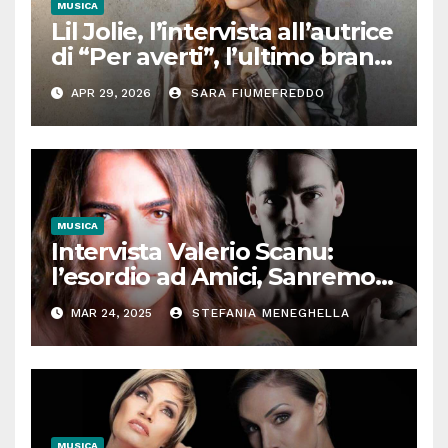
MUSICA
Lil Jolie, l’intervista all’autrice
di “Per averti”, l’ultimo brano
tra moltitudine e autenticità
APR 29, 2026
SARA FIUMEFREDDO
MUSICA
Intervista Valerio Scanu:
l’esordio ad Amici, Sanremo,
l’incontro con Maria De
MAR 24, 2025
STEFANIA MENEGHELLA
Filippi, Ora o mai più. Il
cantante senza filtri
MUSICA