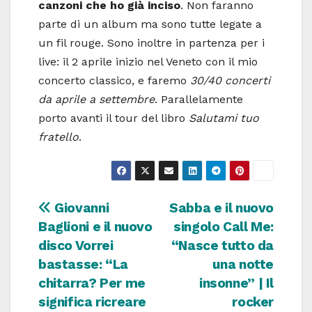
canzoni che ho già inciso
. Non faranno
parte di un album ma sono tutte legate a
un fil rouge. Sono inoltre in partenza per i
live: il 2 aprile inizio nel Veneto con il mio
concerto classico, e faremo
30/40 concerti
da aprile a settembre
. Parallelamente
porto avanti il tour del libro
Salutami tuo
fratello
.
Navigazione
Giovanni
Sabba e il nuovo
Baglioni e il nuovo
singolo Call Me:
articoli
disco Vorrei
“Nasce tutto da
bastasse: “La
una notte
chitarra? Per me
insonne” | Il
significa ricreare
rocker