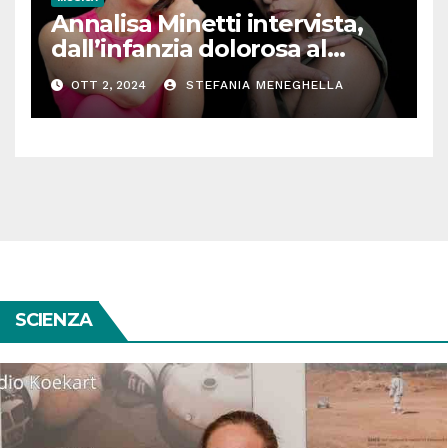
Annalisa Minetti intervista,
dall’infanzia dolorosa al
successo: “Così la musica e lo
OTT 2, 2024
STEFANIA MENEGHELLA
sport mi hanno salvata”
SCIENZA