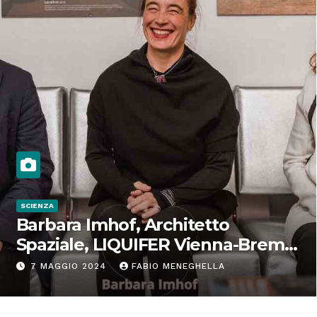
SCIENZA
Barbara Imhof, Architetto
Spaziale, LIQUIFER Vienna-Brema:
“Progettiamo habitat per lo
7 MAGGIO 2024
FABIO MENEGHELLA
Spazio”