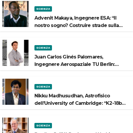
SCIENZA
Advenit Makaya, Ingegnere ESA: “Il
nostro sogno? Costruire strade sulla
Luna”
SCIENZA
Juan Carlos Ginés Palomares,
Ingegnere Aerospaziale TU Berlin:
“Vogliamo costruire strade sulla Luna”
SCIENZA
Nikku Madhusudhan, Astrofisico
dell’University of Cambridge: “K2-18b
potrebbe avere un oceano”
SCIENZA