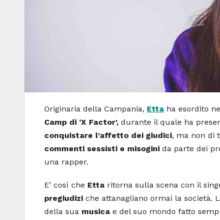
Originaria della Campania,
Etta
ha esordito ne
Camp di ‘X Factor’,
durante il quale ha present
conquistare l’affetto dei giudici
, ma non di t
commenti sessisti e misogini
da parte dei pr
una rapper.
E’ così che
Etta
ritorna sulla scena con il singo
pregiudizi
che attanagliano ormai la società. 
della sua
musica
e del suo mondo fatto semp