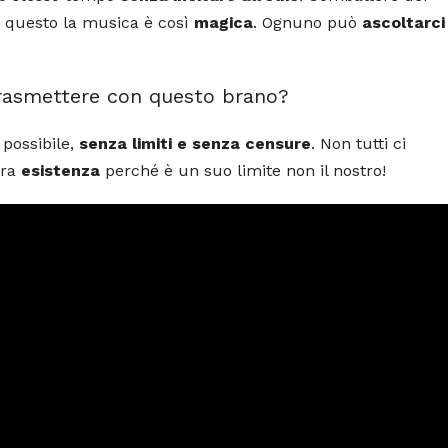
r questo la musica è così
magica
. Ognuno può
ascoltarci
 trasmettere con questo brano?
 possibile,
senza limiti e senza censure
. Non tutti ci
tra
esistenza
perché è un suo limite non il nostro!