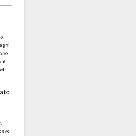
vo
agni
ono
 il
ei
tato
,
edevo