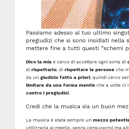
Passiamo adesso al tuo ultimo singolo 
pregiudizi che si sono insidiati nella s
mettere fine a tutti questi “schemi 
Dico la mia
e cerco di accettare ogni sorta di
di
rispettarlo
, di
rispettare le persone
che m
da un
giudizio fatto a priori
; quindi cerco se
limitare da una forma mentis
che a volte ci 
contro i pregiudizi
.
Credi che la musica sia un buon mezzo
La musica è stata sempre un
mezzo potenti
utilizzarla al meglio, senza censurarmi ma a