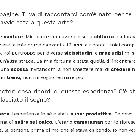
pagine. Ti va di raccontarci com’è nato per te
 avvicinata a questa arte?
e
cantare
. Mio padre suonava spesso la
chitarra
e adora
crivere le mie prime canzoni a
13 anni
e ricordo i miei comp
o
. Poi purtroppo per diverse
vicissitudini
e
pregiudizi
mi s
’altra strada. La mia fortuna è stata quella di incontrare
o una
scossa
invitandomi a non smettere mai di
credere n
 un
treno
, non mi voglio fermare più.
ctor: cosa ricordi di questa esperienza? C’è s
lasciato il segno?
nata
; l’esperienza in sé è stata
super produttiva
. Se devo
rima di
salire sul palco
. C’erano
cameraman
per le riprese
e, la persona prima di me che si stava esibendo. Io non v