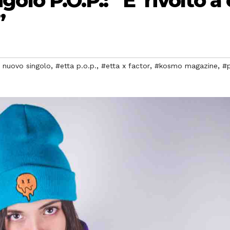
ngolo P.O.P.: “E’ rivolto a 
”
,
,
,
,
 nuovo singolo
#etta p.o.p.
#etta x factor
#kosmo magazine
#p