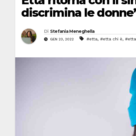
Etta ritorna con il si
discrimina le donne
Di
Stefania Meneghella
,
,
#etta
#etta chi è
#etta
GEN 23, 2022