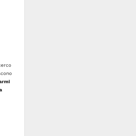
cerco
cono
armi
a