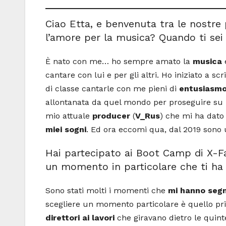
Ciao Etta, e benvenuta tra le nostre 
l’amore per la musica? Quando ti sei
È nato con me… ho sempre amato la
musica
cantare con lui e per gli altri. Ho iniziato a s
di classe cantarle con me pieni di
entusiasm
allontanata da quel mondo per proseguire su un
mio attuale
producer
(
V_Rus
) che mi ha dat
miei sogni
. Ed ora eccomi qua, dal 2019 sono
Hai partecipato ai Boot Camp di X-Fa
un momento in particolare che ti ha 
Sono stati molti i momenti che
mi hanno seg
scegliere un momento particolare è quello p
direttori ai lavori
che giravano dietro le quint