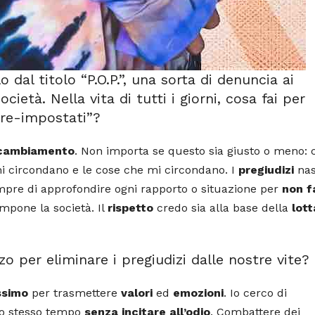
dal titolo “P.O.P.”, una sorta di denuncia ai
ocietà. Nella vita di tutti i giorni, cosa fai per
pre-impostati”?
cambiamento
. Non importa se questo sia giusto o meno: 
i circondano e le cose che mi circondano. I
pregiudizi
nas
mpre di approfondire ogni rapporto o situazione per
non f
impone la società. Il
rispetto
credo sia alla base della
lott
 per eliminare i pregiudizi dalle nostre vite?
ssimo
per trasmettere
valori
ed
emozioni
. Io cerco di
llo stesso tempo
senza incitare all’odio
. Combattere dei