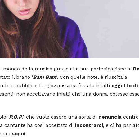
l mondo della musica grazie alla sua partecipazione ai
B
ato il brano ‘
Bam Bam
‘. Con quelle note, è riuscita a
utto il pubblico. La giovanissima è stata infatti
oggetto di
esenti: non accettavano infatti che una donna potesse ess
lo ‘
P.O.P
.’, che vuole essere una sorta di
denuncia
contro 
La cantante ha così accettato di
incontrarci
, e ci ha parlat
re di
sogni
.