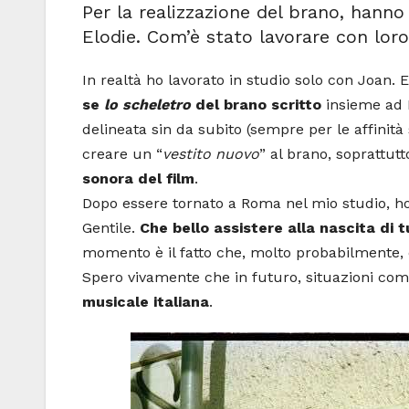
Per la realizzazione del brano, hanno
Elodie. Com’è stato lavorare con loro
In realtà ho lavorato in studio solo con Joan
se
lo scheletro
del brano scritto
insieme ad E
delineata sin da subito (sempre per le affinità 
creare un “
vestito nuovo
” al brano, soprattut
sonora del film
.
Dopo essere tornato a Roma nel mio studio, ho av
Gentile.
Che bello assistere alla nascita di 
momento è il fatto che, molto probabilmente, è
Spero vivamente che in futuro, situazioni co
musicale italiana
.