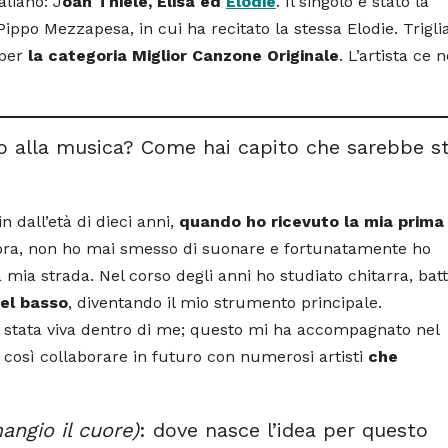
liano: J
oan Thiele, Elisa ed
Elodie
. Il singolo è stato la
Pippo Mezzapesa, in cui ha recitato la stessa Elodie. Trigli
 per
la categoria Miglior Canzone Originale
. L’artista ce 
o alla musica? Come hai capito che sarebbe s
 dall’età di dieci anni,
quando ho ricevuto la mia prima
ora, non ho mai smesso di suonare e fortunatamente ho
ia strada. Nel corso degli anni ho studiato chitarra, batt
del basso
, diventando il mio strumento principale.
 stata viva dentro di me; questo mi ha accompagnato nel
osì collaborare in futuro con numerosi artisti
che
 mangio il cuore)
: dove nasce l’idea per questo