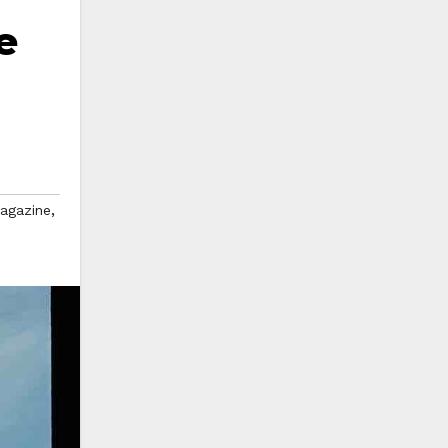
e
,
agazine