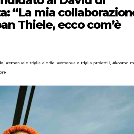
ndidato ai David di
ta: “La mia collaborazion
Joan Thiele, ecco com’è
,
,
,
ia
#emanuele triglia elodie
#emanuele triglia proiettili
#kosmo m
ore