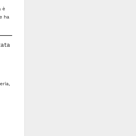
a è
ne ha
tata
eria,