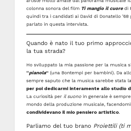
artiste molto amate dal panorama musicale ita
colonna sonora del film
Ti mangio il cuore
di 
quindi tra i candidati ai David di Donatello ’68
parlato in questa intervista.
Quando è nato il tuo primo approcci
la tua strada?
Ho sviluppato la mia passione per la musica sin
“
pianola
”
(una Bontempi per bambini). Da all
sempre saputo che la musica sarebbe stata la m
per poi dedicarmi interamente allo studio 
La curiosità per
il suono
in generale è sempre
mondo della produzione musicale, facendomi c
condividevano il mio pensiero artistico
.
Parliamo del tuo brano
Proiettili (ti