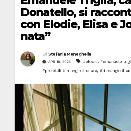
Emanuele Triglia, ca
Donatello, si raccon
con Elodie, Elisa e 
nata”
Di
Stefania Meneghella
,
#elodie
#emanuele trigl
APR 18, 2023
,
#proiettili ti mangio il cuore
#ti mangio il cu