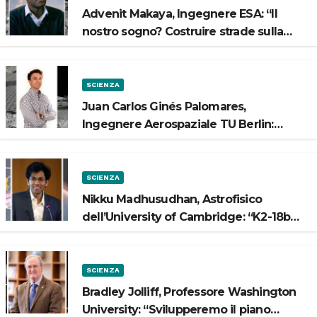
Advenit Makaya, Ingegnere ESA: “Il
nostro sogno? Costruire strade sulla
Luna”
SCIENZA
Juan Carlos Ginés Palomares,
Ingegnere Aerospaziale TU Berlin:
“Vogliamo costruire strade sulla Luna”
SCIENZA
Nikku Madhusudhan, Astrofisico
dell’University of Cambridge: “K2-18b
potrebbe avere un oceano”
SCIENZA
Bradley Jolliff, Professore Washington
University: “Svilupperemo il piano