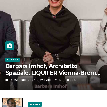
SCIENZA
Barbara Imhof, Architetto
Spaziale, LIQUIFER Vienna-Brema:
“Progettiamo habitat per lo
7 MAGGIO 2024
FABIO MENEGHELLA
Spazio”
SCIENZA