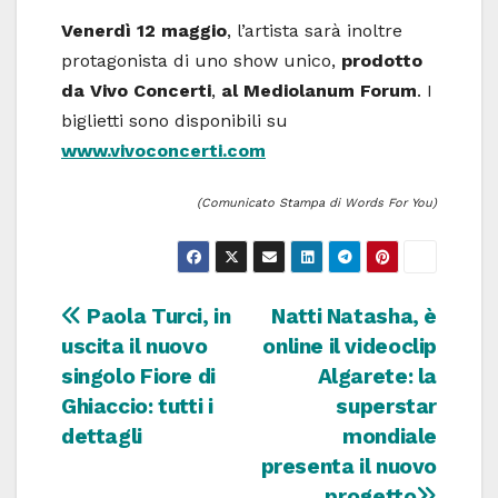
Venerdì
12 maggio
,
l’artista sarà inoltre
protagonista di uno show unico,
prodotto
da Vivo Concerti
,
al Mediolanum Forum
. I
biglietti sono disponibili su
www.vivoconcerti.com
(Comunicato Stampa di Words For You)
Navigazione
Paola Turci, in
Natti Natasha, è
uscita il nuovo
online il videoclip
articoli
singolo Fiore di
Algarete: la
Ghiaccio: tutti i
superstar
dettagli
mondiale
presenta il nuovo
progetto