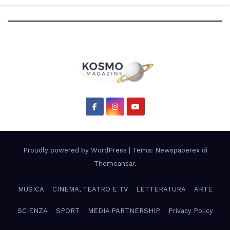
scientifico di Artemis 3”
Proudly powered by WordPress
|
Tema: Newspaperex di
Themeansar
.
MUSICA
CINEMA, TEATRO E TV
LETTERATURA
ARTE
SCIENZA
SPORT
MEDIA PARTNERSHIP
Privacy Policy