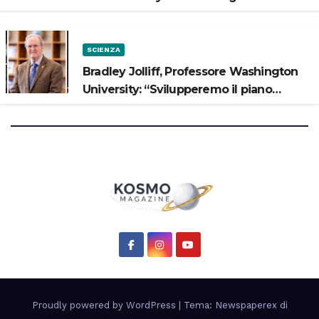
potrebbe avere un oceano”
SCIENZA
Bradley Jolliff, Professore Washington
University: “Svilupperemo il piano
scientifico di Artemis 3”
Proudly powered by WordPress
|
Tema: Newspaperex di