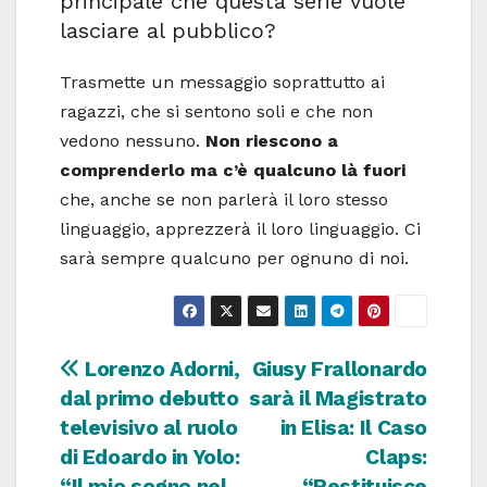
principale che questa serie vuole
lasciare al pubblico?
Trasmette un messaggio soprattutto ai
ragazzi, che si sentono soli e che non
vedono nessuno.
Non riescono a
comprenderlo ma c’è qualcuno là fuori
che, anche se non parlerà il loro stesso
linguaggio, apprezzerà il loro linguaggio. Ci
sarà sempre qualcuno per ognuno di noi.
Navigazione
Lorenzo Adorni,
Giusy Frallonardo
dal primo debutto
sarà il Magistrato
articoli
televisivo al ruolo
in Elisa: Il Caso
di Edoardo in Yolo:
Claps:
“Il mio sogno nel
“Restituisce