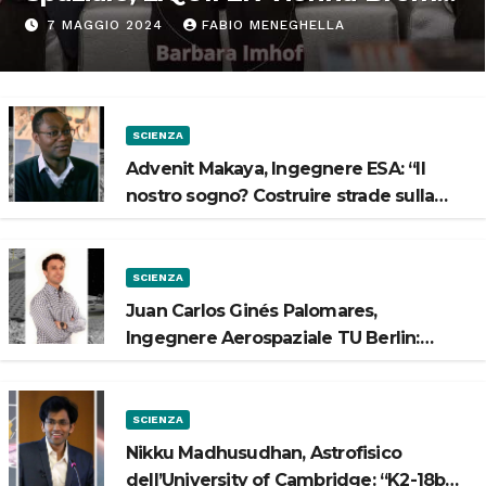
“Progettiamo habitat per lo
7 MAGGIO 2024
FABIO MENEGHELLA
Spazio”
SCIENZA
Advenit Makaya, Ingegnere ESA: “Il
nostro sogno? Costruire strade sulla
Luna”
SCIENZA
Juan Carlos Ginés Palomares,
Ingegnere Aerospaziale TU Berlin:
“Vogliamo costruire strade sulla Luna”
SCIENZA
Nikku Madhusudhan, Astrofisico
dell’University of Cambridge: “K2-18b