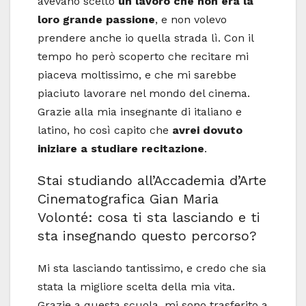
avevano scelto
un lavoro che non era la
loro grande passione
, e non volevo
prendere anche io quella strada lì. Con il
tempo ho però scoperto che recitare mi
piaceva moltissimo, e che mi sarebbe
piaciuto lavorare nel mondo del cinema.
Grazie alla mia insegnante di italiano e
latino, ho così capito che
avrei dovuto
iniziare a studiare recitazione
.
Stai studiando all’Accademia d’Arte
Cinematografica Gian Maria
Volonté: cosa ti sta lasciando e ti
sta insegnando questo percorso?
Mi sta lasciando tantissimo, e credo che sia
stata la migliore scelta della mia vita.
Grazie a questa scuola, mi sono trasferito a