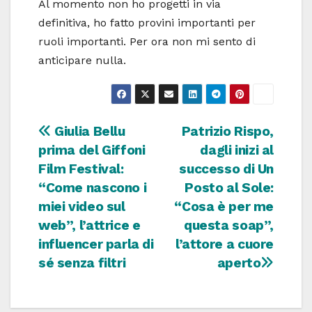
Al momento non ho progetti in via
definitiva, ho fatto provini importanti per
ruoli importanti. Per ora non mi sento di
anticipare nulla.
Navigazione
Giulia Bellu
Patrizio Rispo,
prima del Giffoni
dagli inizi al
articoli
Film Festival:
successo di Un
“Come nascono i
Posto al Sole:
miei video sul
“Cosa è per me
web”, l’attrice e
questa soap”,
influencer parla di
l’attore a cuore
sé senza filtri
aperto