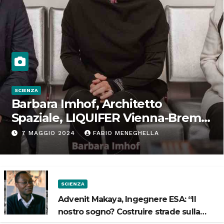
SCIENZA
Barbara Imhof, Architetto
Spaziale, LIQUIFER Vienna-Brema:
“Progettiamo habitat per lo
7 MAGGIO 2024
FABIO MENEGHELLA
Spazio”
SCIENZA
Advenit Makaya, Ingegnere ESA: “Il
nostro sogno? Costruire strade sulla