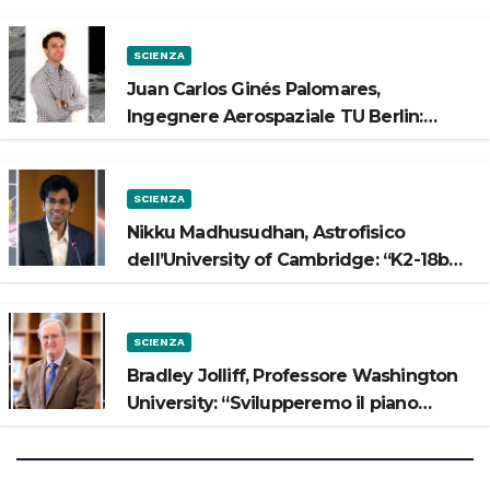
Luna”
SCIENZA
Juan Carlos Ginés Palomares,
Ingegnere Aerospaziale TU Berlin:
“Vogliamo costruire strade sulla Luna”
SCIENZA
Nikku Madhusudhan, Astrofisico
dell’University of Cambridge: “K2-18b
potrebbe avere un oceano”
SCIENZA
Bradley Jolliff, Professore Washington
University: “Svilupperemo il piano
scientifico di Artemis 3”