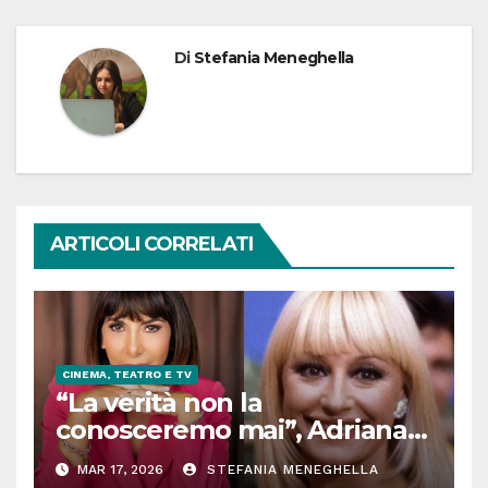
Di
Stefania Meneghella
ARTICOLI CORRELATI
CINEMA, TEATRO E TV
“La verità non la
conosceremo mai”, Adriana
Pannitteri e il figlio (segreto)
MAR 17, 2026
STEFANIA MENEGHELLA
di Raffaella Carrà. Chi è