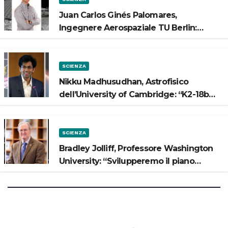
Juan Carlos Ginés Palomares,
Ingegnere Aerospaziale TU Berlin:
“Vogliamo costruire strade sulla Luna”
SCIENZA
Nikku Madhusudhan, Astrofisico
dell’University of Cambridge: “K2-18b
potrebbe avere un oceano”
SCIENZA
Bradley Jolliff, Professore Washington
University: “Svilupperemo il piano
scientifico di Artemis 3”