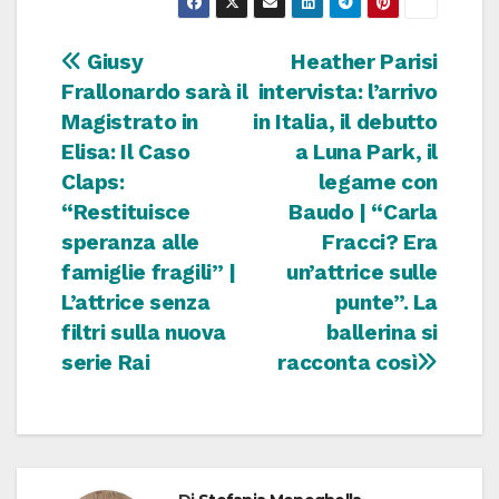
Navigazione
Giusy
Heather Parisi
Frallonardo sarà il
intervista: l’arrivo
articoli
Magistrato in
in Italia, il debutto
Elisa: Il Caso
a Luna Park, il
Claps:
legame con
“Restituisce
Baudo | “Carla
speranza alle
Fracci? Era
famiglie fragili” |
un’attrice sulle
L’attrice senza
punte”. La
filtri sulla nuova
ballerina si
serie Rai
racconta così