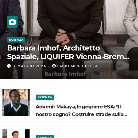
SCIENZA
Barbara Imhof, Architetto
Spaziale, LIQUIFER Vienna-Brema:
“Progettiamo habitat per lo
7 MAGGIO 2024
FABIO MENEGHELLA
Spazio”
SCIENZA
Advenit Makaya, Ingegnere ESA: “Il
nostro sogno? Costruire strade sulla
Luna”
SCIENZA