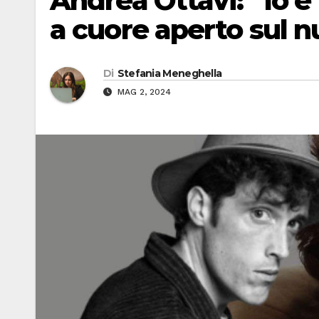
Andrea Ottavi: “Io e
a cuore aperto sul n
Di
Stefania Meneghella
MAG 2, 2024