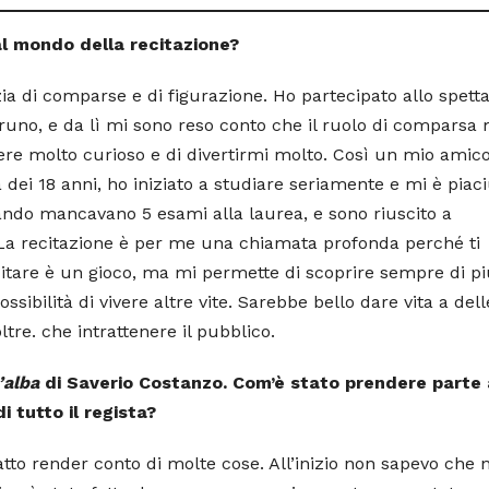
al mondo della recitazione?
ia di comparse e di figurazione. Ho partecipato allo spett
uno, e da lì mi sono reso conto che il ruolo di comparsa 
sere molto curioso e di divertirmi molto. Così un mio amic
 dei 18 anni, ho iniziato a studiare seriamente e mi è piac
ando mancavano 5 esami alla laurea, e sono riuscito a
La recitazione è per me una chiamata profonda perché ti
citare è un gioco, ma mi permette di scoprire sempre di p
ssibilità di vivere altre vite. Sarebbe bello dare vita a dell
ltre. che intrattenere il pubblico.
’alba
di Saverio Costanzo. Com’è stato prendere parte 
i tutto il regista?
tto render conto di molte cose. All’inizio non sapevo che n