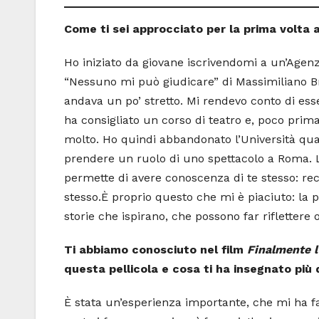
Come ti sei approcciato per la prima volta 
Ho iniziato da giovane iscrivendomi a un’Agenz
“Nessuno mi può giudicare” di Massimiliano Br
andava un po’ stretto. Mi rendevo conto di es
ha consigliato un corso di teatro e, poco prima
molto. Ho quindi abbandonato l’Università qu
prendere un ruolo di uno spettacolo a Roma. 
permette di avere conoscenza di te stesso: re
stesso.
È proprio questo che mi è piaciuto: la po
storie che ispirano, che possono far riflettere o
Ti abbiamo conosciuto nel film
Finalmente l
questa pellicola e cosa ti ha insegnato più d
È stata un’esperienza importante, che mi ha fa