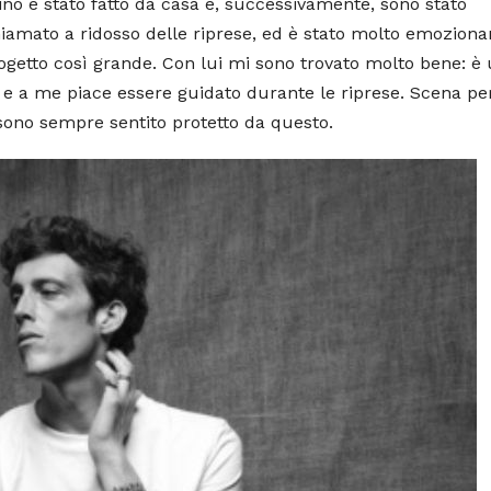
ino è stato fatto da casa e, successivamente, sono stato
hiamato a ridosso delle riprese, ed è stato molto emoziona
ogetto così grande. Con lui mi sono trovato molto bene: è
, e a me piace essere guidato durante le riprese. Scena pe
 sono sempre sentito protetto da questo.