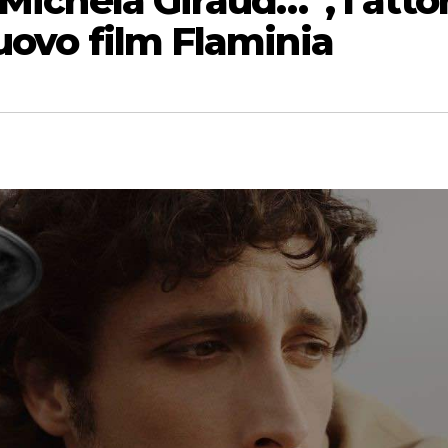
 Michela Giraud…”, l’atto
uovo film Flaminia