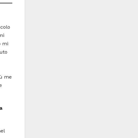
acolo
mi
o mi
iuto
iù me
e
a
el