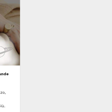
rande
zo,
iù.