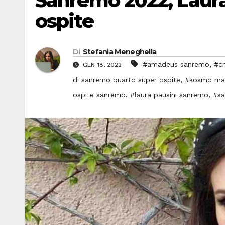
Sanremo 2022, Laura 
ospite
Di
Stefania Meneghella
,
#amadeus sanremo
#ch
GEN 18, 2022
,
di sanremo quarto super ospite
#kosmo ma
,
,
ospite sanremo
#laura pausini sanremo
#s