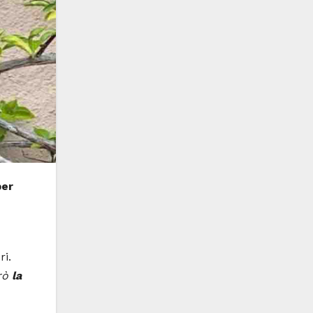
per
ri.
erò
la