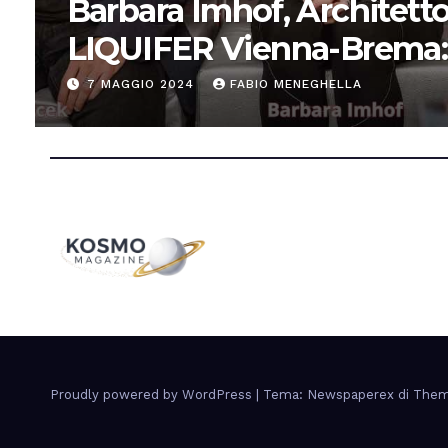
Barbara Imhof, Architetto
LIQUIFER Vienna-Brema:
“Progettiamo habitat per
7 MAGGIO 2024
FABIO MENEGHELLA
Proudly powered by WordPress
|
Tema: Newspaperex di
Them