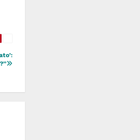
ato’:
o?”