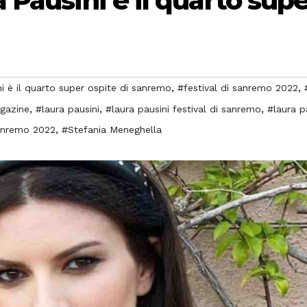
Pausini è il quarto supe
,
,
i è il quarto super ospite di sanremo
#festival di sanremo 2022
,
,
,
gazine
#laura pausini
#laura pausini festival di sanremo
#laura p
,
anremo 2022
#Stefania Meneghella