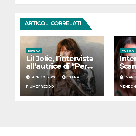
ARTICOLI CORRELATI
MUSICA
MUSICA
Lil Jolie, l’intervista
Inte
all’autrice di “Per
Scan
averti”, l’ultimo
Amic
APR 29, 2026
SARA
MAR 2
brano tra
l’in
moltitudine e
FIUMEFREDDO
De F
MENEGH
autenticità
più.
senza