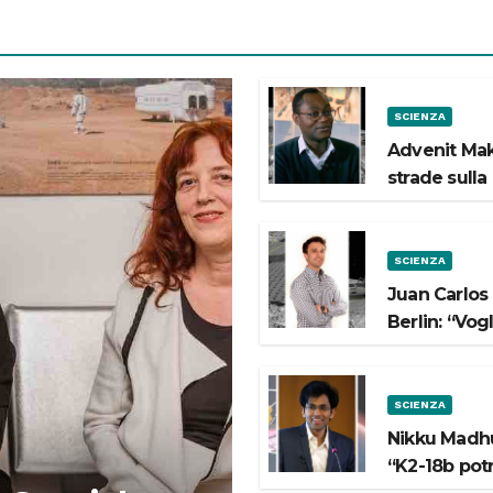
SCIENZA
Advenit Mak
strade sulla
SCIENZA
Juan Carlos
Berlin: “Vog
SCIENZA
Nikku Madhu
“K2-18b pot