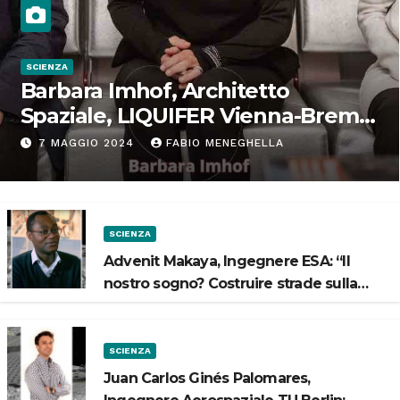
SCIENZA
Barbara Imhof, Architetto
Spaziale, LIQUIFER Vienna-Brema:
“Progettiamo habitat per lo
7 MAGGIO 2024
FABIO MENEGHELLA
Spazio”
SCIENZA
Advenit Makaya, Ingegnere ESA: “Il
nostro sogno? Costruire strade sulla
Luna”
SCIENZA
Juan Carlos Ginés Palomares,