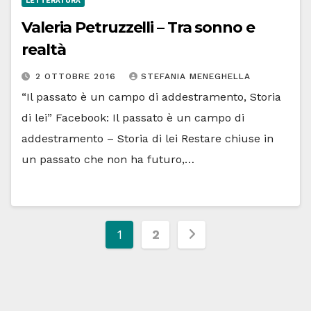
LETTERATURA
Valeria Petruzzelli – Tra sonno e
realtà
2 OTTOBRE 2016
STEFANIA MENEGHELLA
“Il passato è un campo di addestramento, Storia
di lei” Facebook: Il passato è un campo di
addestramento – Storia di lei Restare chiuse in
un passato che non ha futuro,…
Navigazione
1
2
articoli