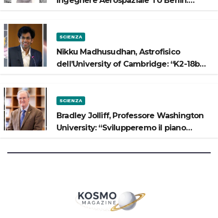
Ingegnere Aerospaziale TU Berlin:
“Vogliamo costruire strade sulla Luna”
SCIENZA
Nikku Madhusudhan, Astrofisico
dell’University of Cambridge: “K2-18b
potrebbe avere un oceano”
SCIENZA
Bradley Jolliff, Professore Washington
University: “Svilupperemo il piano
scientifico di Artemis 3”