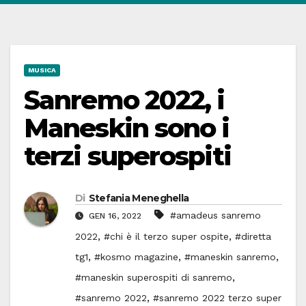
MUSICA
Sanremo 2022, i
Maneskin sono i
terzi superospiti
Di
Stefania Meneghella
#amadeus sanremo
GEN 16, 2022
,
,
2022
#chi è il terzo super ospite
#diretta
,
,
,
tg1
#kosmo magazine
#maneskin sanremo
,
#maneskin superospiti di sanremo
,
#sanremo 2022
#sanremo 2022 terzo super