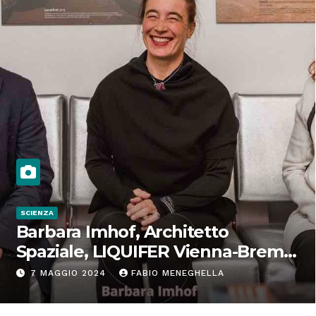
SCIENZA
Barbara Imhof, Architetto
Spaziale, LIQUIFER Vienna-Brema:
“Progettiamo habitat per lo
7 MAGGIO 2024
FABIO MENEGHELLA
Spazio”