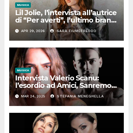
MUSICA
Lil Jolie, l’intervista all’autrice
di “Per averti”, l’ultimo brano
tra moltitudine e autenticità
APR 29, 2026
SARA FIUMEFREDDO
MUSICA
Intervista Valerio Scanu:
l’esordio ad Amici, Sanremo,
l’incontro con Maria De
MAR 24, 2025
STEFANIA MENEGHELLA
Filippi, Ora o mai più. Il
cantante senza filtri