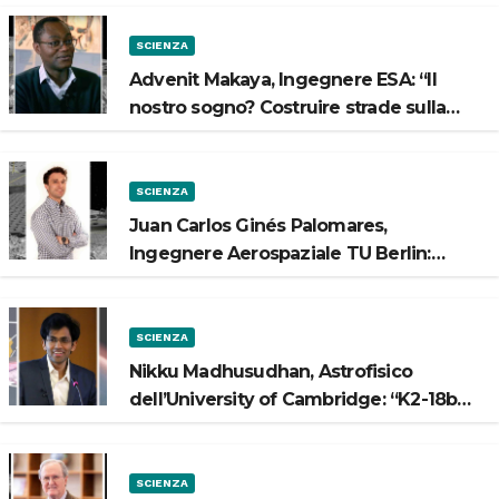
SCIENZA
Advenit Makaya, Ingegnere ESA: “Il
nostro sogno? Costruire strade sulla
Luna”
SCIENZA
Juan Carlos Ginés Palomares,
Ingegnere Aerospaziale TU Berlin:
“Vogliamo costruire strade sulla Luna”
SCIENZA
Nikku Madhusudhan, Astrofisico
dell’University of Cambridge: “K2-18b
potrebbe avere un oceano”
SCIENZA