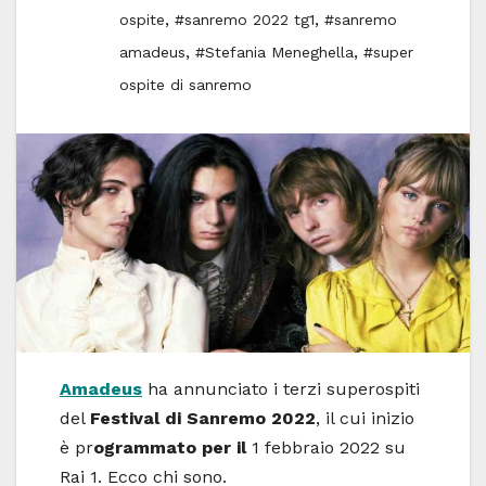
,
,
ospite
#sanremo 2022 tg1
#sanremo
,
,
amadeus
#Stefania Meneghella
#super
ospite di sanremo
Amadeus
ha annunciato i terzi superospiti
del
Festival di Sanremo 2022
, il cui inizio
è pr
ogrammato per il
1 febbraio 2022 su
Rai 1. Ecco chi sono.