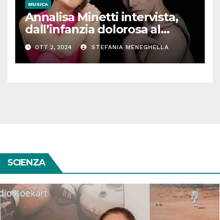
MUSICA
Annalisa Minetti intervista,
dall’infanzia dolorosa al
successo: “Così la musica e lo
OTT 2, 2024
STEFANIA MENEGHELLA
sport mi hanno salvata”
SCIENZA