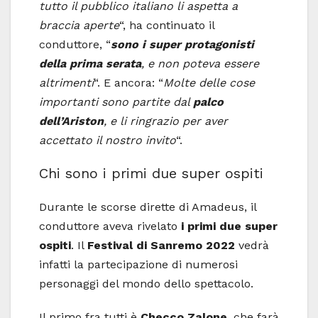
tutto il pubblico italiano li aspetta a
braccia aperte
“, ha continuato il
conduttore, “
sono i super protagonisti
della prima serata
, e non poteva essere
altrimenti
“. E ancora: “
Molte delle cose
importanti sono partite dal
palco
dell’Ariston
, e li ringrazio per aver
accettato il nostro invito
“.
Chi sono i primi due super ospiti
Durante le scorse dirette di Amadeus, il
conduttore aveva rivelato
i primi due super
ospiti
. Il
Festival di Sanremo 2022
vedrà
infatti la partecipazione di numerosi
personaggi del mondo dello spettacolo.
Il primo fra tutti è
Checco Zalone
, che farà