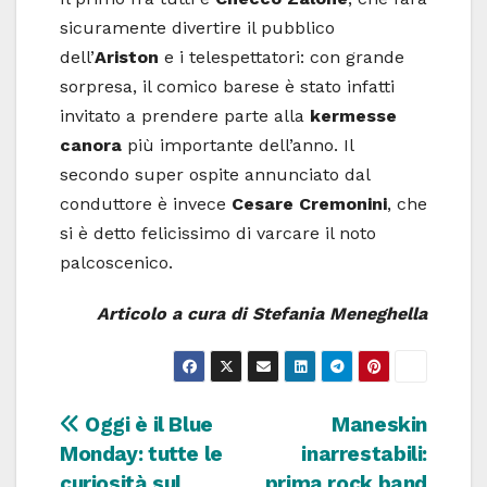
sicuramente divertire il pubblico
dell’
Ariston
e i telespettatori: con grande
sorpresa, il comico barese è stato infatti
invitato a prendere parte alla
kermesse
canora
più importante dell’anno. Il
secondo super ospite annunciato dal
conduttore è invece
Cesare Cremonini
, che
si è detto felicissimo di varcare il noto
palcoscenico.
Articolo a cura di Stefania Meneghella
Navigazione
Oggi è il Blue
Maneskin
Monday: tutte le
inarrestabili:
articoli
curiosità sul
prima rock band