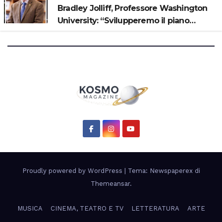
Bradley Jolliff, Professore Washington
University: “Svilupperemo il piano
scientifico di Artemis 3”
Proudly powered by WordPress
|
Tema: Newspaperex di
Themeansar
.
MUSICA
CINEMA, TEATRO E TV
LETTERATURA
ARTE