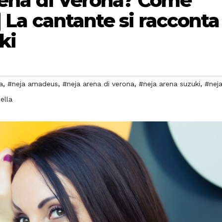
Arena di Verona? Come
| La cantante si racconta
ki
,
,
,
,
a
#neja amadeus
#neja arena di verona
#neja arena suzuki
#nej
ella