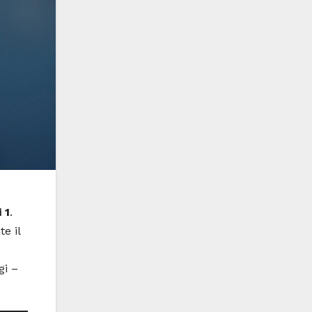
 1
.
e il
gi –