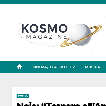
Salta
al
contenuto
CINEMA, TEATRO E TV
MUSICA
MUSICA