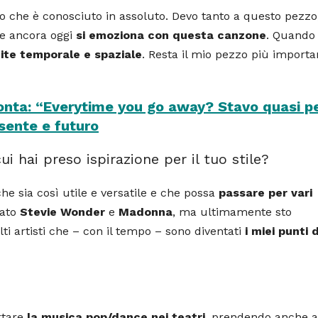
lo che è conosciuto in assoluto. Devo tanto a questo pezzo
che ancora oggi
si emoziona con questa canzone
. Quando 
mite temporale e spaziale
. Resta il mio pezzo più importa
onta: “Everytime you go away? Stavo quasi p
esente e futuro
ui hai preso ispirazione per il tuo stile?
che sia così utile e versatile e che possa
passare per vari
tato
Stevie Wonder
e
Madonna
, ma ultimamente sto
ti artisti che – con il tempo – sono diventati
i miei punti d
rtare
la musica pop/dance nei teatri
, prendendo anche al