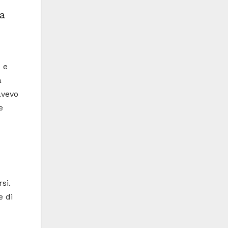
la
e
e
a
avevo
e
si.
e di