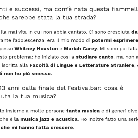
enti e successi, ma com’è nata questa fiammel
che sarebbe stata la tua strada?
lla mai vita in cui non abbia cantato. Ci sono cresciuta
da
rante l’adolescenza: era il mio modo di
potermi esprimer
spesso
Whitney Houston
e
Mariah Carey
. Mi sono poi fatt
sto problema: ho iniziato così a
studiare canto
, ma non 
 iscritta alla
Facoltà di Lingue e Letterature Straniere
, 
lì non ho più smesso.
3 anni dalla finale del Festivalbar: cosa è
luta la tua musica?
itto insieme a molte persone
tanta musica
e di generi diver
 che è
la musica jazz e acustica
. Ho inoltre fatto una seri
i
che mi hanno fatta crescere
.