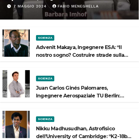
“Progettiamo habitat per lo
7 MAGGIO 2024
FABIO MENEGHELLA
Spazio”
SCIENZA
Advenit Makaya, Ingegnere ESA: “Il
nostro sogno? Costruire strade sulla
Luna”
SCIENZA
Juan Carlos Ginés Palomares,
Ingegnere Aerospaziale TU Berlin:
“Vogliamo costruire strade sulla Luna”
SCIENZA
Nikku Madhusudhan, Astrofisico
dell’University of Cambridge: “K2-18b