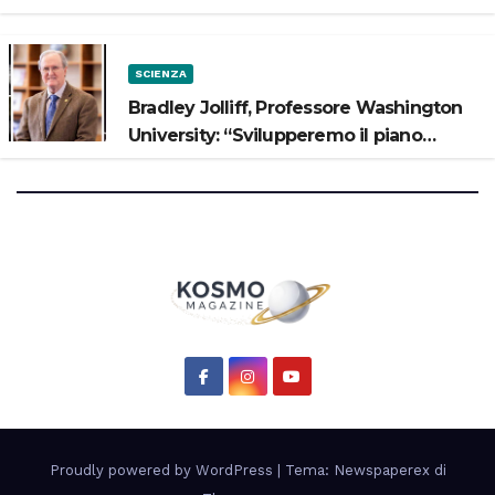
potrebbe avere un oceano”
SCIENZA
Bradley Jolliff, Professore Washington
University: “Svilupperemo il piano
scientifico di Artemis 3”
Proudly powered by WordPress
|
Tema: Newspaperex di