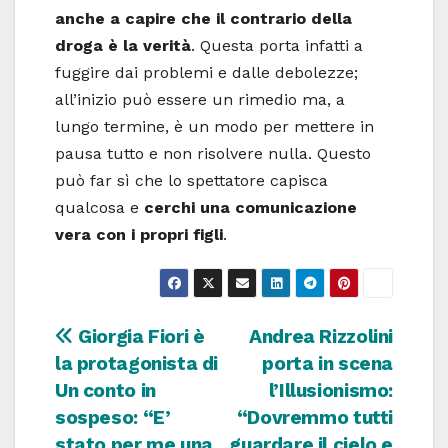
anche a capire che il contrario della
droga è la verità
. Questa porta infatti a
fuggire dai problemi e dalle debolezze;
all’inizio può essere un rimedio ma, a
lungo termine, è un modo per mettere in
pausa tutto e non risolvere nulla. Questo
può far sì che lo spettatore capisca
qualcosa e
cerchi una comunicazione
vera con i propri figli
.
Navigazione
Giorgia Fiori è
Andrea Rizzolini
la protagonista di
porta in scena
articoli
Un conto in
l’Illusionismo:
sospeso: “E’
“Dovremmo tutti
stato per me una
guardare il cielo e