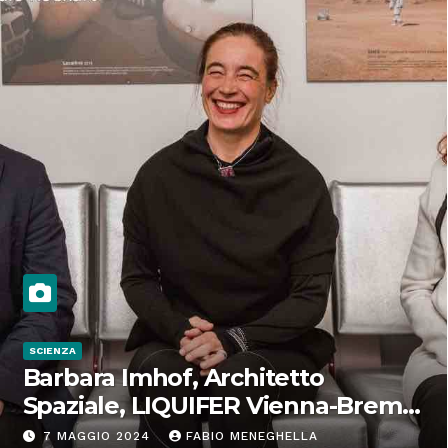
SCIENZA
Barbara Imhof, Architetto
Spaziale, LIQUIFER Vienna-Brema:
“Progettiamo habitat per lo
7 MAGGIO 2024
FABIO MENEGHELLA