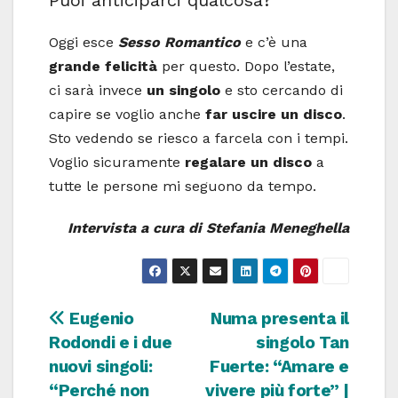
Puoi anticiparci qualcosa?
Oggi esce
Sesso Romantico
e c’è una
grande felicità
per questo. Dopo l’estate,
ci sarà invece
un singolo
e sto cercando di
capire se voglio anche
far uscire un disco
.
Sto vedendo se riesco a farcela con i tempi.
Voglio sicuramente
regalare un disco
a
tutte le persone mi seguono da tempo.
Intervista a cura di Stefania Meneghella
Navigazione
Eugenio
Numa presenta il
Rodondi e i due
singolo Tan
articoli
nuovi singoli:
Fuerte: “Amare e
“Perché non
vivere più forte” |