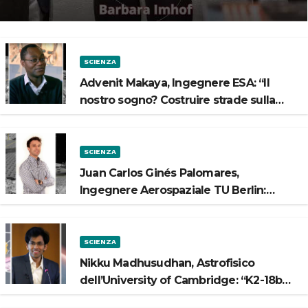
Spazio”
SCIENZA
Advenit Makaya, Ingegnere ESA: “Il
nostro sogno? Costruire strade sulla
Luna”
SCIENZA
Juan Carlos Ginés Palomares,
Ingegnere Aerospaziale TU Berlin:
“Vogliamo costruire strade sulla Luna”
SCIENZA
Nikku Madhusudhan, Astrofisico
dell’University of Cambridge: “K2-18b
potrebbe avere un oceano”