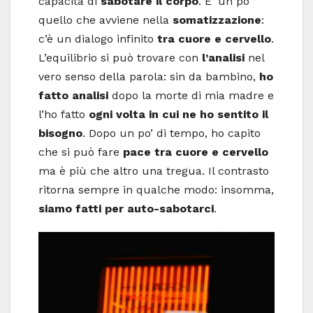
capacità di
sabotare il corpo
. E’ un po’
quello che avviene nella
somatizzazione
:
c’è un dialogo infinito
tra cuore e cervello
.
L’equilibrio si può trovare con
l’analisi
nel
vero senso della parola: sin da bambino,
ho
fatto analisi
dopo la morte di mia madre e
l’ho fatto
ogni volta in cui ne ho sentito il
bisogno
. Dopo un po’ di tempo, ho capito
che si può fare
pace tra cuore e cervello
ma è più che altro una tregua. Il contrasto
ritorna sempre in qualche modo: insomma,
siamo fatti per auto-sabotarci
.