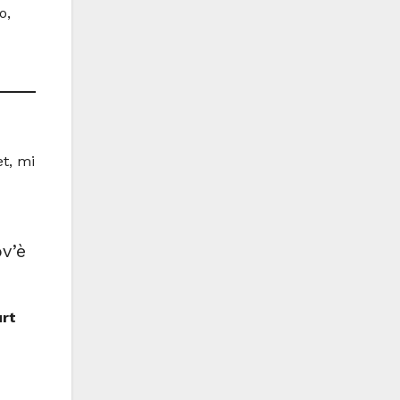
o,
t, mi
ov’è
rt