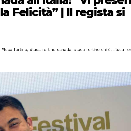
ada all’Italia: “Vi prese
a Felicità” | Il regista si
,
,
,
,
#luca fortino
#luca fortino canada
#luca fortino chi è
#luca for