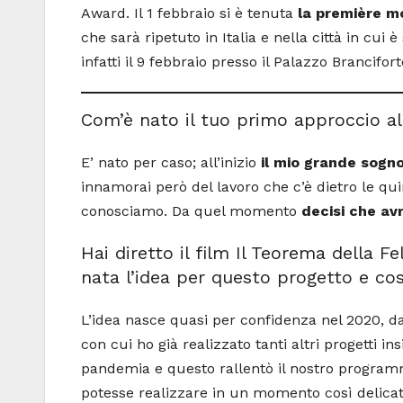
Award. Il 1 febbraio si è tenuta
la première mo
che sarà ripetuto in Italia e nella città in cu
infatti il 9 febbraio presso il Palazzo Branciforte
Com’è nato il tuo primo approccio al
E’ nato per caso; all’inizio
il mio grande sogn
innamorai però del lavoro che c’è dietro le qu
conosciamo. Da quel momento
decisi che avr
Hai diretto il film Il Teorema della F
nata l’idea per questo progetto e cos
L’idea nasce quasi per confidenza nel 2020, 
con cui ho già realizzato tanti altri progetti 
pandemia e questo rallentò il nostro progr
potesse realizzare in un momento così delica