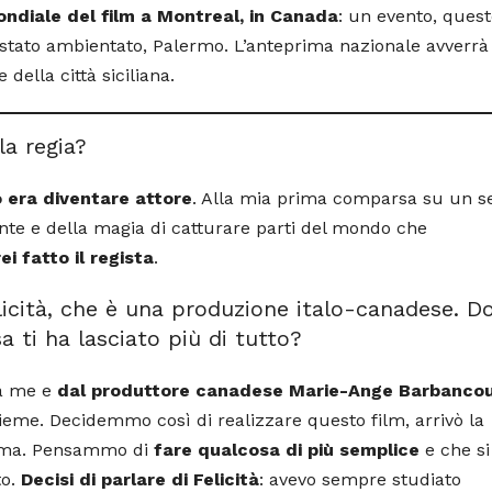
ndiale del film a Montreal, in Canada
: un evento, quest
i è stato ambientato, Palermo. L’anteprima nazionale avverrà
 della città siciliana.
la regia?
o era diventare attore
. Alla mia prima comparsa su un se
inte e della magia di catturare parti del mondo che
ei fatto il regista
.
elicità, che è una produzione italo-canadese. D
a ti ha lasciato più di tutto?
da me e
dal produttore canadese Marie-Ange Barbancou
insieme. Decidemmo così di realizzare questo film, arrivò la
amma. Pensammo di
fare qualcosa di più semplice
e che si
to.
Decisi di parlare di Felicità
: avevo sempre studiato