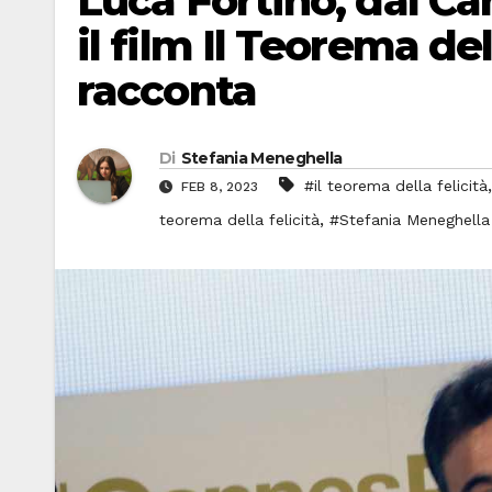
Luca Fortino, dal Can
il film Il Teorema dell
racconta
Di
Stefania Meneghella
#il teorema della felicità
FEB 8, 2023
,
teorema della felicità
#Stefania Meneghella