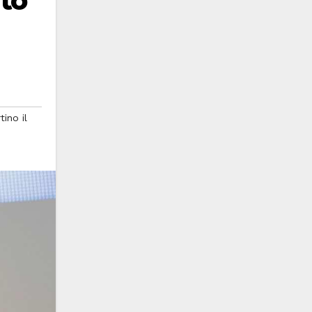
nto
tino il