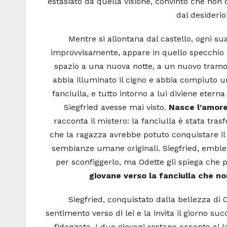
estasiato da quella visione, convinto che non
dal desiderio
Mentre si allontana dal castello, ogni su
improvvisamente, appare in quello specchio il 
spazio a una nuova notte, a un nuovo tramo
abbia illuminato il cigno e abbia compiuto u
fanciulla, e tutto intorno a lui diviene ete
Siegfried avesse mai visto.
Nasce l’amore
racconta il mistero: la fanciulla è stata tra
che la ragazza avrebbe potuto conquistare il 
sembianze umane originali. Siegfried, emblem
per sconfiggerlo, ma Odette gli spiega che 
giovane verso la fanciulla che no
Siegfried, conquistato dalla bellezza di O
sentimento verso di lei e la invita il giorno s
fidanzata. I due giovani restano accanto al l