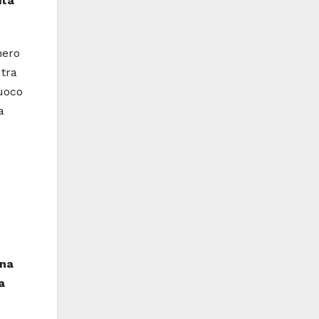
ita
nero
 tra
fuoco
a
una
a