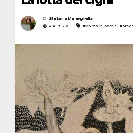
La lotta dei cigni
Di
Stefania Meneghella
,
#Anima in parole
#Artic
AGO 9, 2016