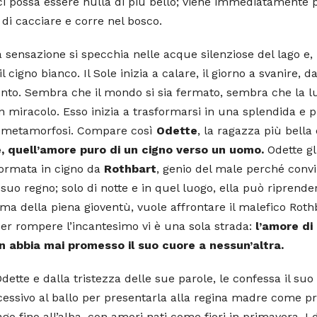
 ci possa essere nulla di più bello; viene immediatamente 
 di cacciare e corre nel bosco.
a sensazione si specchia nelle acque silenziose del lago e,
cigno bianco. Il Sole inizia a calare, il giorno a svanire, d
nto. Sembra che il mondo si sia fermato, sembra che la l
n miracolo. Esso inizia a trasformarsi in una splendida e 
rna metamorfosi. Compare così
Odette
, la ragazza più bella
, quell’amore puro di un cigno verso un uomo.
Odette gl
sformata in cigno da
Rothbart
, genio del male perché conv
suo regno; solo di notte e in quel luogo, ella può riprende
a della piena gioventù, vuole affrontare il malefico Roth
per rompere l’incantesimo vi è una sola strada:
l’amore di
n abbia mai promesso il suo cuore a nessun’altra.
dette e dalla tristezza delle sue parole, le confessa il suo
uccessivo al ballo per presentarla alla regina madre come p
ago fino all’alba, con amori nati come fiori in primavera. I