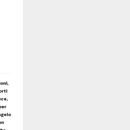
oni,
orti
uce,
per
ngelo
on