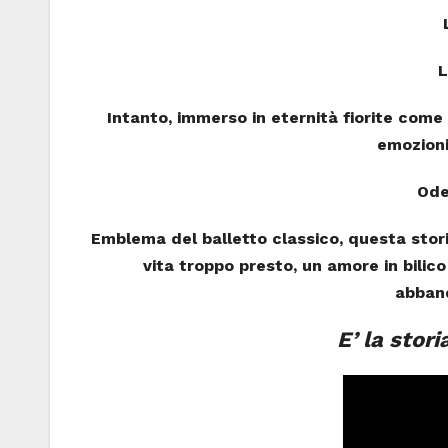
L
Intanto, immerso in eternità fiorite come 
emozioni
Ode
Emblema del balletto classico, questa stori
vita troppo presto, un amore in bilic
abband
E’ la stori