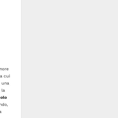
onore
a cui
e una
 la
solo
ando,
a