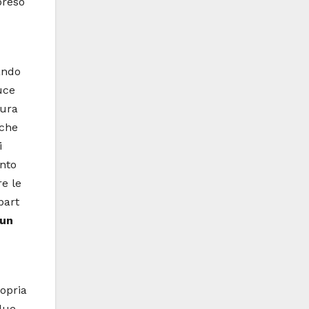
preso
ando
uce
pura
 che
i
into
re le
bart
 un
ropria
 due