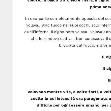
volute. In bilico tra Cielo e Terra, il cig
prima anc
In una parte completamente opposta del cosm
volava.. Solo fuoco nei suoi occhi, solo infe
quell’inferno, il cigno nero volava.. Volava att
che lo rendeva cattivo.. Non conosceva il ci
bruciata dal fuoco, e diven
Il c
Il c
E
Volavano mentre vite, a volte forti, a vo
scelta la cui intensità era paragonata 
difficile per ogni essere umano, per o