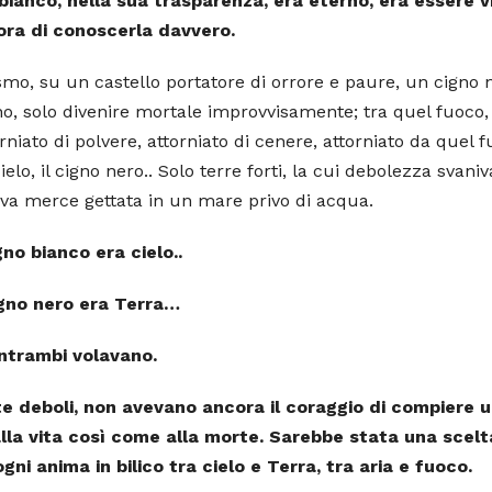
no bianco, nella sua trasparenza, era eterno, era essere v
ora di conoscerla davvero.
o, su un castello portatore di orrore e paure, un cigno 
rno, solo divenire mortale improvvisamente; tra quel fuoco,
orniato di polvere, attorniato di cenere, attorniato da quel 
elo, il cigno nero.. Solo terre forti, la cui debolezza svaniv
iva merce gettata in un mare privo di acqua.
igno bianco era cielo..
igno nero era Terra…
ntrambi volavano.
lte deboli, non avevano ancora il coraggio di compiere 
alla vita così come alla morte. Sarebbe stata una scelt
gni anima in bilico tra cielo e Terra, tra aria e fuoco.