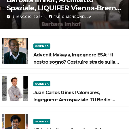
Spaziale, LIQUIFER Vienna-Brema:
“Progettiamo habitat per lo
7 MAGGIO 2024
FABIO MENEGHELLA
Spazio”
SCIENZA
Advenit Makaya, Ingegnere ESA: “Il
nostro sogno? Costruire strade sulla
Luna”
SCIENZA
Juan Carlos Ginés Palomares,
Ingegnere Aerospaziale TU Berlin:
“Vogliamo costruire strade sulla Luna”
SCIENZA