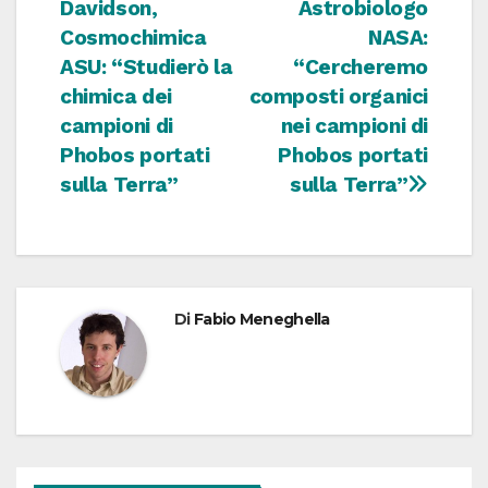
Davidson,
Astrobiologo
articoli
Cosmochimica
NASA:
ASU: “Studierò la
“Cercheremo
chimica dei
composti organici
campioni di
nei campioni di
Phobos portati
Phobos portati
sulla Terra”
sulla Terra”
Di
Fabio Meneghella