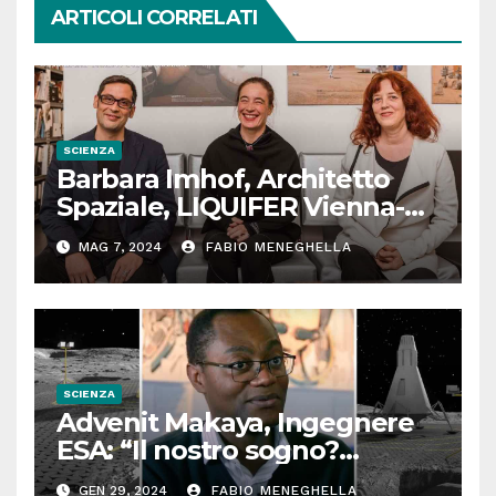
ARTICOLI CORRELATI
SCIENZA
Barbara Imhof, Architetto
Spaziale, LIQUIFER Vienna-
Brema: “Progettiamo habitat
MAG 7, 2024
FABIO MENEGHELLA
per lo Spazio”
SCIENZA
Advenit Makaya, Ingegnere
ESA: “Il nostro sogno?
Costruire strade sulla Luna”
GEN 29, 2024
FABIO MENEGHELLA