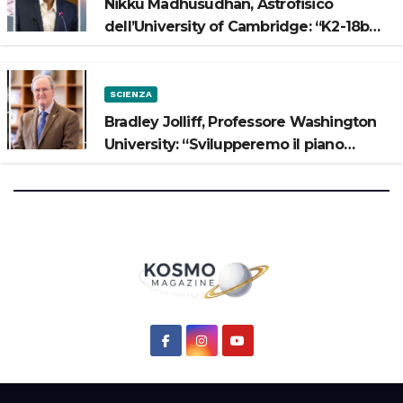
Nikku Madhusudhan, Astrofisico
dell’University of Cambridge: “K2-18b
potrebbe avere un oceano”
SCIENZA
Bradley Jolliff, Professore Washington
University: “Svilupperemo il piano
scientifico di Artemis 3”