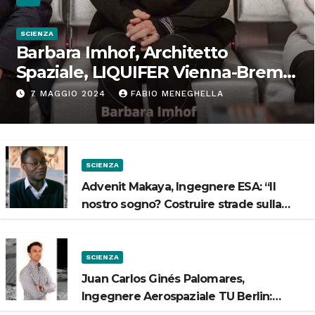
SCIENZA
Barbara Imhof, Architetto
Spaziale, LIQUIFER Vienna-Brema:
“Progettiamo habitat per lo
7 MAGGIO 2024
FABIO MENEGHELLA
Spazio”
SCIENZA
Advenit Makaya, Ingegnere ESA: “Il
nostro sogno? Costruire strade sulla
Luna”
SCIENZA
Juan Carlos Ginés Palomares,
Ingegnere Aerospaziale TU Berlin:
“Vogliamo costruire strade sulla Luna”