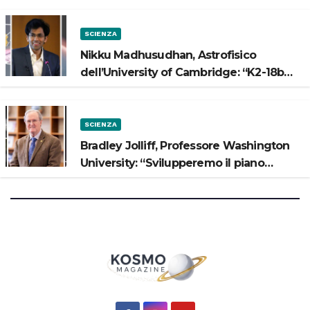
SCIENZA
Nikku Madhusudhan, Astrofisico
dell’University of Cambridge: “K2-18b
potrebbe avere un oceano”
SCIENZA
Bradley Jolliff, Professore Washington
University: “Svilupperemo il piano
scientifico di Artemis 3”