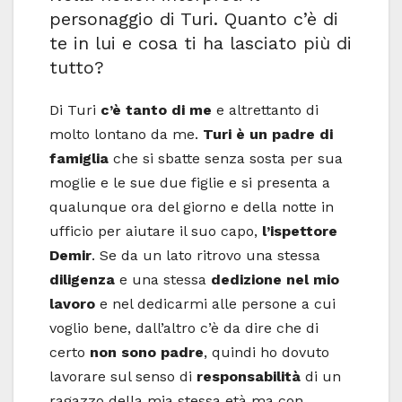
personaggio di Turi. Quanto c’è di
te in lui e cosa ti ha lasciato più di
tutto?
Di Turi
c’è tanto di me
e altrettanto di
molto lontano da me.
Turi è un padre di
famiglia
che si sbatte senza sosta per sua
moglie e le sue due figlie e si presenta a
qualunque ora del giorno e della notte in
ufficio per aiutare il suo capo,
l’ispettore
Demir
. Se da un lato ritrovo una stessa
diligenza
e una stessa
dedizione nel mio
lavoro
e nel dedicarmi alle persone a cui
voglio bene, dall’altro c’è da dire che di
certo
non sono padre
, quindi ho dovuto
lavorare sul senso di
responsabilità
di un
ragazzo della mia stessa età ma con