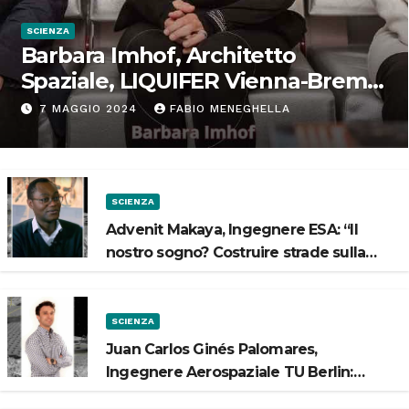
SCIENZA
Barbara Imhof, Architetto
Spaziale, LIQUIFER Vienna-Brema:
“Progettiamo habitat per lo
7 MAGGIO 2024
FABIO MENEGHELLA
Spazio”
SCIENZA
Advenit Makaya, Ingegnere ESA: “Il
nostro sogno? Costruire strade sulla
Luna”
SCIENZA
Juan Carlos Ginés Palomares,
Ingegnere Aerospaziale TU Berlin:
“Vogliamo costruire strade sulla Luna”