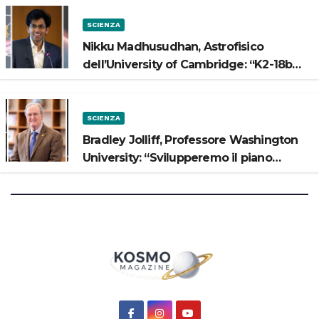
SCIENZA
Nikku Madhusudhan, Astrofisico
dell’University of Cambridge: “K2-18b
potrebbe avere un oceano”
SCIENZA
Bradley Jolliff, Professore Washington
University: “Svilupperemo il piano
scientifico di Artemis 3”