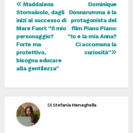
Navigazione
Maddalena
Dominique
Stornaiuolo, dagli
Donnarumma è la
articoli
inizi al successo di
protagonista del
Mare Fuori: “Il mio
film Piano Piano:
personaggio?
“Io e la mia Anna?
Forte ma
Ci accomuna la
protettivo,
curiosità”
bisogna educare
alla gentilezza”
Di
Stefania Meneghella