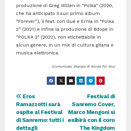
produzione di Greg Willen in “Polka” (2020,
che ha anticipato il suo primo album
“Forever”), il feat. con Gué e Ernia in “Polka
2” (2021) e infine la produzione di Bdope in
“POLKA 3” (2022), non etichettabile in
alcun genere, in un mix di cultura gitana e
musica elettronica.
(Comunicato Stampa di Words For You)
Navigazione
Eros
Festival di
Ramazzotti sarà
Sanremo Cover,
articoli
ospite al Festival
Marco Mengoni si
di Sanremo: tutti i
esibirà con il coro
dettagli
The Kingdom