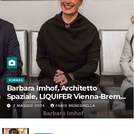
SCIENZA
Barbara Imhof, Architetto
Spaziale, LIQUIFER Vienna-Brema:
“Progettiamo habitat per lo
7 MAGGIO 2024
FABIO MENEGHELLA
Spazio”