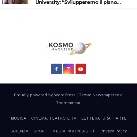
University: “Svilupperemo il piano
scientifico di Artemis 3”
Proudly powered by WordPress
|
Tema: Newspaperex di
Themeansar
.
MUSICA
CINEMA, TEATRO E TV
LETTERATURA
ARTE
SCIENZA
SPORT
MEDIA PARTNERSHIP
Privacy Policy