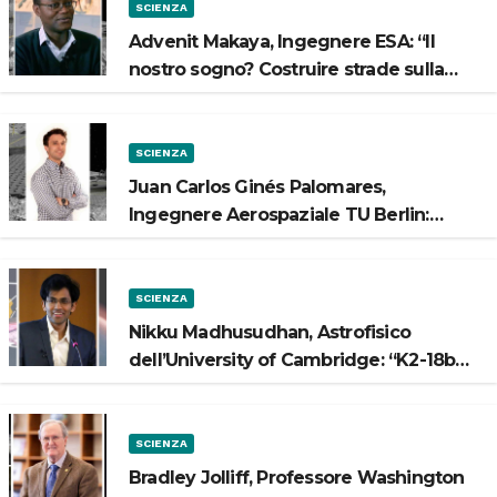
SCIENZA
Advenit Makaya, Ingegnere ESA: “Il
nostro sogno? Costruire strade sulla
Luna”
SCIENZA
Juan Carlos Ginés Palomares,
Ingegnere Aerospaziale TU Berlin:
“Vogliamo costruire strade sulla Luna”
SCIENZA
Nikku Madhusudhan, Astrofisico
dell’University of Cambridge: “K2-18b
potrebbe avere un oceano”
SCIENZA
Bradley Jolliff, Professore Washington