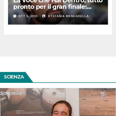
La Voce che Hai Dentro, tutto
pronto per il gran finale:
parla Roberto Oliveri
OTT 5, 2023
STEFANIA MENEGHELLA
SCIENZA