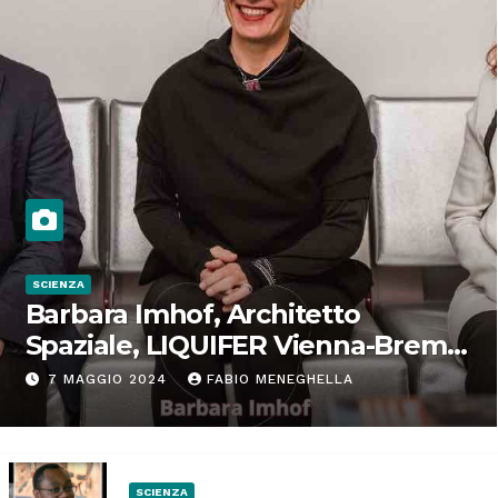
SCIENZA
Barbara Imhof, Architetto
Spaziale, LIQUIFER Vienna-Brema:
“Progettiamo habitat per lo
7 MAGGIO 2024
FABIO MENEGHELLA
Spazio”
SCIENZA