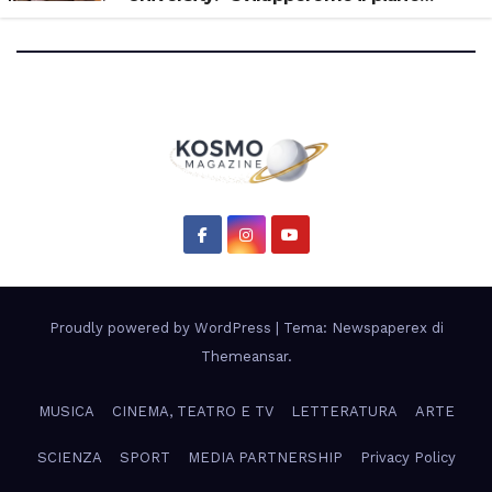
scientifico di Artemis 3”
Proudly powered by WordPress
|
Tema: Newspaperex di
Themeansar
.
MUSICA
CINEMA, TEATRO E TV
LETTERATURA
ARTE
SCIENZA
SPORT
MEDIA PARTNERSHIP
Privacy Policy