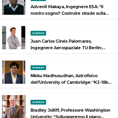
Advenit Makaya, Ingegnere ESA: “Il
nostro sogno? Costruire strade sulla
Luna”
SCIENZA
Juan Carlos Ginés Palomares,
Ingegnere Aerospaziale TU Berlin:
“Vogliamo costruire strade sulla Luna”
SCIENZA
Nikku Madhusudhan, Astrofisico
dell’University of Cambridge: “K2-18b
potrebbe avere un oceano”
SCIENZA
Bradley Jolliff, Professore Washington
University: “Svilupperemo il piano