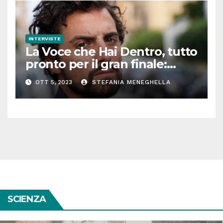
INTERVISTE
La Voce che Hai Dentro, tutto
pronto per il gran finale:
parla Roberto Oliveri
OTT 5, 2023
STEFANIA MENEGHELLA
SCIENZA