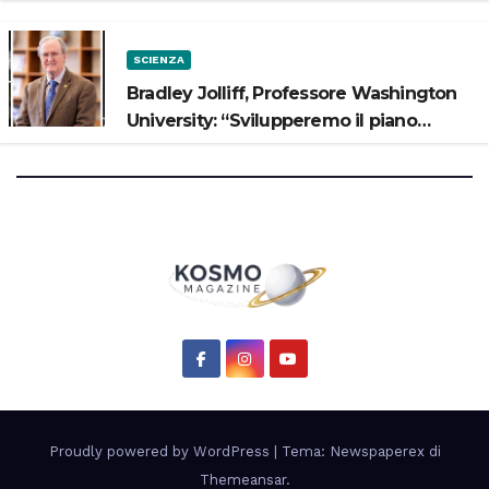
potrebbe avere un oceano”
SCIENZA
Bradley Jolliff, Professore Washington
University: “Svilupperemo il piano
scientifico di Artemis 3”
Proudly powered by WordPress
|
Tema: Newspaperex di
Themeansar
.