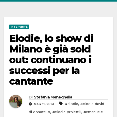
INTERVISTE
Elodie, lo show di
Milano è già sold
out: continuano i
successi per la
cantante
Di
Stefania Meneghella
,
#elodie
#elodie david
MAG 11, 2023
,
,
di donatello
#elodie proiettili
#emanuele