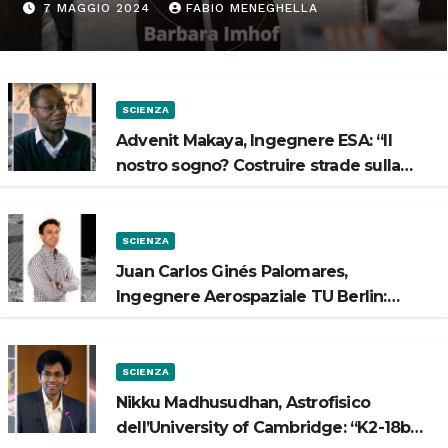
“Progettiamo habitat per lo
7 MAGGIO 2024
FABIO MENEGHELLA
Spazio”
SCIENZA
Advenit Makaya, Ingegnere ESA: “Il
nostro sogno? Costruire strade sulla
Luna”
SCIENZA
Juan Carlos Ginés Palomares,
Ingegnere Aerospaziale TU Berlin:
“Vogliamo costruire strade sulla Luna”
SCIENZA
Nikku Madhusudhan, Astrofisico
dell’University of Cambridge: “K2-18b