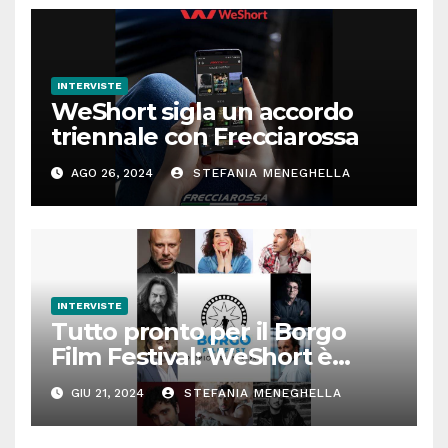
INTERVISTE
WeShort sigla un accordo
triennale con Frecciarossa
AGO 26, 2024
STEFANIA MENEGHELLA
INTERVISTE
Tutto pronto per il Borgo
Film Festival: WeShort è
partner della prima edizione
GIU 21, 2024
STEFANIA MENEGHELLA