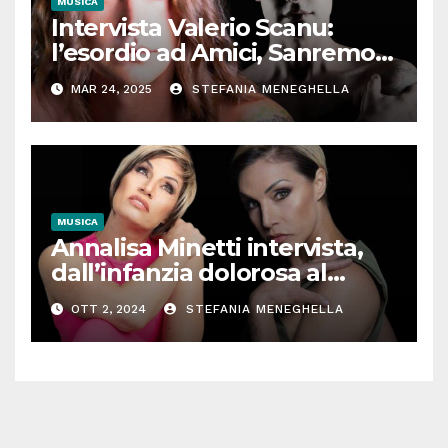
MUSICA
Intervista Valerio Scanu:
l’esordio ad Amici, Sanremo,
l’incontro con Maria De
MAR 24, 2025
STEFANIA MENEGHELLA
Filippi, Ora o mai più. Il
cantante senza filtri
MUSICA
Annalisa Minetti intervista,
dall’infanzia dolorosa al
successo: “Così la musica e lo
OTT 2, 2024
STEFANIA MENEGHELLA
sport mi hanno salvata”