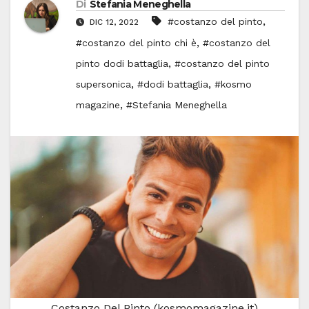
Di
Stefania Meneghella
,
#costanzo del pinto
DIC 12, 2022
,
#costanzo del pinto chi è
#costanzo del
,
pinto dodi battaglia
#costanzo del pinto
,
,
supersonica
#dodi battaglia
#kosmo
,
magazine
#Stefania Meneghella
Costanzo Del Pinto (kosmomagazine.it)