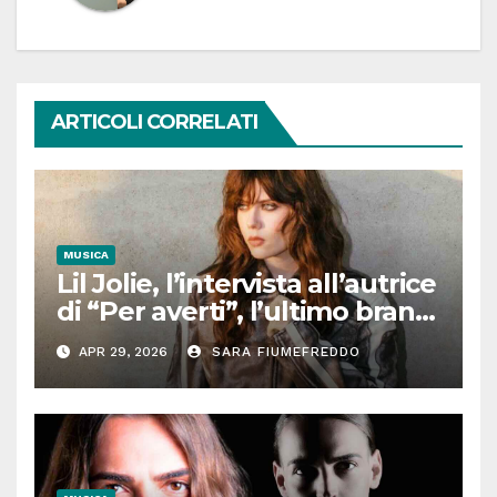
ARTICOLI CORRELATI
MUSICA
Lil Jolie, l’intervista all’autrice
di “Per averti”, l’ultimo brano
tra moltitudine e autenticità
APR 29, 2026
SARA FIUMEFREDDO