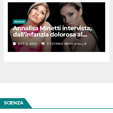
MUSICA
Annalisa Minetti intervista,
dall’infanzia dolorosa al
successo: “Così la musica e lo
OTT 2, 2024
STEFANIA MENEGHELLA
sport mi hanno salvata”
SCIENZA