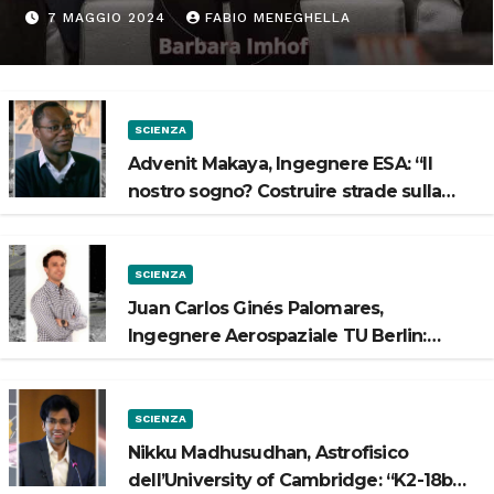
“Progettiamo habitat per lo
7 MAGGIO 2024
FABIO MENEGHELLA
Spazio”
SCIENZA
Advenit Makaya, Ingegnere ESA: “Il
nostro sogno? Costruire strade sulla
Luna”
SCIENZA
Juan Carlos Ginés Palomares,
Ingegnere Aerospaziale TU Berlin:
“Vogliamo costruire strade sulla Luna”
SCIENZA
Nikku Madhusudhan, Astrofisico
dell’University of Cambridge: “K2-18b