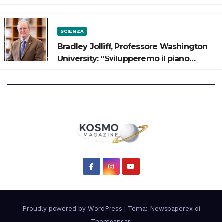
potrebbe avere un oceano”
SCIENZA
Bradley Jolliff, Professore Washington
University: “Svilupperemo il piano
scientifico di Artemis 3”
Proudly powered by WordPress
|
Tema: Newspaperex di
Themeansar
.