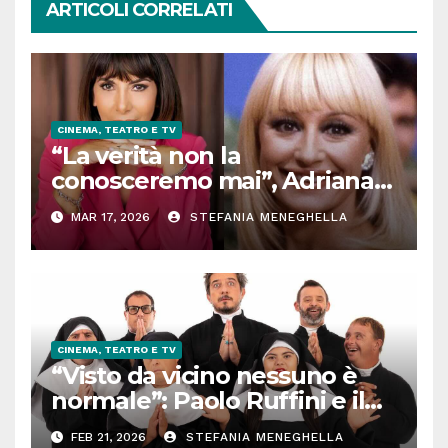
ARTICOLI CORRELATI
CINEMA, TEATRO E TV
“La verità non la
conosceremo mai”, Adriana
Pannitteri e il figlio (segreto)
MAR 17, 2026
STEFANIA MENEGHELLA
di Raffaella Carrà. Chi è
davvero, le parole della
giornalista
CINEMA, TEATRO E TV
“Visto da vicino nessuno è
normale”: Paolo Ruffini e il
teatro (straordinario) della
FEB 21, 2026
STEFANIA MENEGHELLA