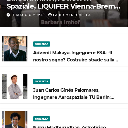
Spaziale, LIQUIFER Vienna-Brema:
“Progettiamo habitat per lo
7 MAGGIO 2024
FABIO MENEGHELLA
Spazio”
SCIENZA
Advenit Makaya, Ingegnere ESA: “Il
nostro sogno? Costruire strade sulla
Luna”
SCIENZA
Juan Carlos Ginés Palomares,
Ingegnere Aerospaziale TU Berlin:
“Vogliamo costruire strade sulla Luna”
SCIENZA
Nikku Madhusudhan, Astrofisico