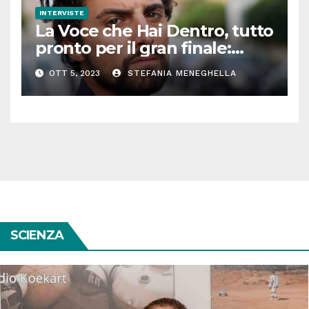
INTERVISTE
La Voce che Hai Dentro, tutto
pronto per il gran finale:
parla Roberto Oliveri
OTT 5, 2023
STEFANIA MENEGHELLA
SCIENZA