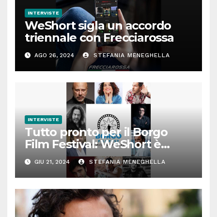
INTERVISTE
WeShort sigla un accordo
triennale con Frecciarossa
AGO 26, 2024
STEFANIA MENEGHELLA
INTERVISTE
Tutto pronto per il Borgo
Film Festival: WeShort è
partner della prima edizione
GIU 21, 2024
STEFANIA MENEGHELLA