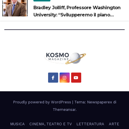
Bradley Jolliff, Professore Washington
University: “Svilupperemo il piano
scientifico di Artemis 3”
Proudly powered by WordPress
|
Tema: Newspaperex di
Themeansar
.
MUSICA
CINEMA, TEATRO E TV
LETTERATURA
ARTE