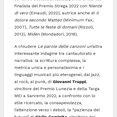
finalista del Premio Strega 2022 con
Niente
di vero
(Einaudi, 2022), autrice anche di
Il
dolore secondo Matteo
(Minimum Fax,
2007),
Tutte le feste di domani
(Rizzoli,
2013),
Miden
(Mondadori, 2018).
A chiudere
Le parole delle canzoni
un’altra
interessante indagine tra cantautorato e
narrativa: la scrittura complessa, la
metrica unica e personalissima e i
linguaggi musicali più eterogenei, dal jazz,
al rock, al punk, di
Giovanni Truppi
,
vincitore del Premio Lunezia e della Targa
MEI a Sanremo 2022, a confronto con lo
stile ricercato, la consapevolezza,
l’attenzione verso i deboli, la “pazienza del
futuro” di
Giulia Caminito
, vincitrice del