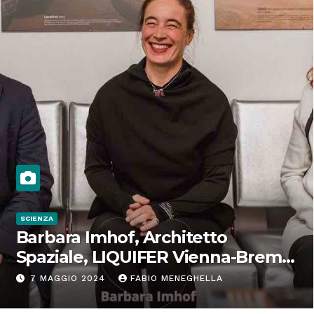
SCIENZA
Barbara Imhof, Architetto
Spaziale, LIQUIFER Vienna-Brema:
“Progettiamo habitat per lo
7 MAGGIO 2024
FABIO MENEGHELLA
Spazio”