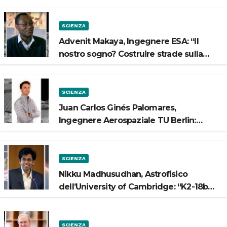
SCIENZA
Advenit Makaya, Ingegnere ESA: “Il
nostro sogno? Costruire strade sulla
Luna”
SCIENZA
Juan Carlos Ginés Palomares,
Ingegnere Aerospaziale TU Berlin:
“Vogliamo costruire strade sulla Luna”
SCIENZA
Nikku Madhusudhan, Astrofisico
dell’University of Cambridge: “K2-18b
potrebbe avere un oceano”
SCIENZA