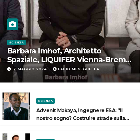
SCIENZA
Barbara Imhof, Architetto
Spaziale, LIQUIFER Vienna-Brema:
“Progettiamo habitat per lo
7 MAGGIO 2024
FABIO MENEGHELLA
Spazio”
SCIENZA
Advenit Makaya, Ingegnere ESA: “Il
nostro sogno? Costruire strade sulla
Luna”