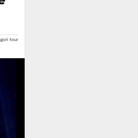
e
gori tour