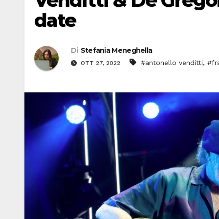
Venditti & De Gregori
date
Di
Stefania Meneghella
,
#antonello venditti
#fr
OTT 27, 2022