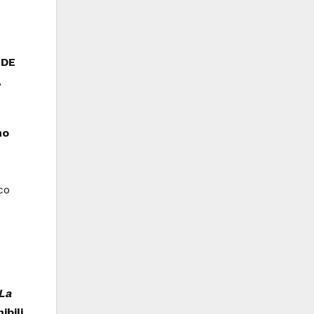
DE
,
no
co
La
ibili