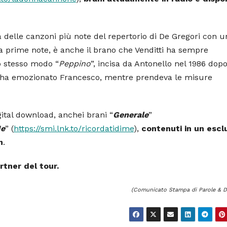
a delle canzoni più note del repertorio di De Gregori con u
la prime note, è anche il brano che Venditti ha sempre
lo stesso modo “
Peppino
”, incisa da Antonello nel 1986 dop
iù ha emozionato Francesco, mentre prendeva le misure
gital download, anchei brani “
Generale
”
Me
” (
https://smi.lnk.to/ricordatidime
),
contenuti in un escl
n
.
rtner del tour.
(Comunicato Stampa di Parole & Di