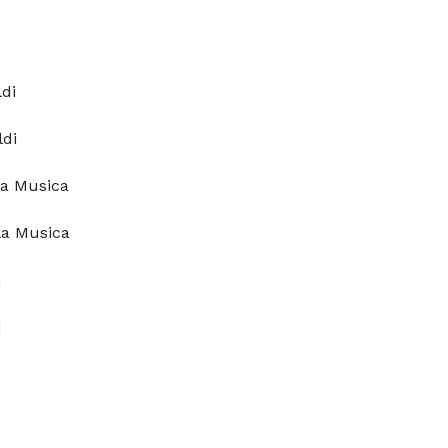
di
ldi
la Musica
la Musica
i
i