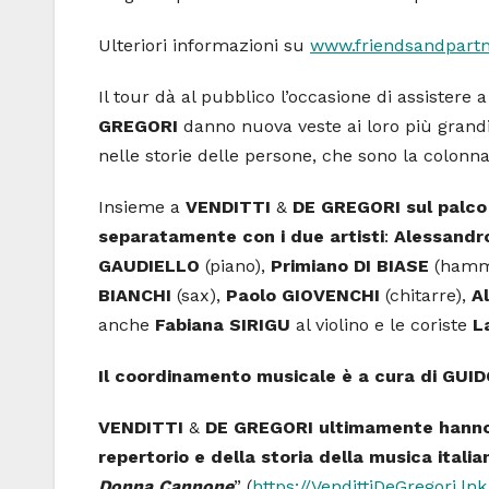
Ulteriori informazioni su
www.friendsandpartne
Il tour dà al pubblico l’occasione di assistere
GREGORI
danno nuova veste ai loro più grandi
nelle storie delle persone, che sono la colonn
Insieme a
VENDITTI
&
DE GREGORI
sul palco
separatamente con i due artisti
:
Alessandr
GAUDIELLO
(piano),
Primiano DI BIASE
(hamm
BIANCHI
(sax),
Paolo GIOVENCHI
(chitarre),
A
anche
Fabiana
SIRIGU
al violino e le coriste
L
Il coordinamento musicale è a cura di G
VENDITTI
&
DE GREGORI
ultimamente hanno 
repertorio e della storia della musica italia
Donna Cannone
” (
https://VendittiDeGregori.l