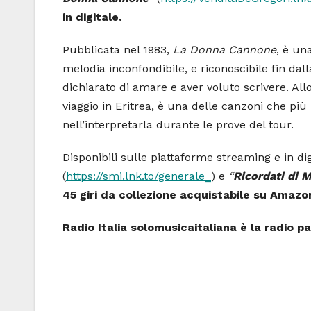
in digitale.
Pubblicata nel 1983,
La Donna Cannone
, è un
melodia inconfondibile, e riconoscibile fin dal
dichiarato di amare e aver voluto scrivere. Al
viaggio in Eritrea, è una delle canzoni che p
nell’interpretarla durante le prove del tour.
Disponibili sulle piattaforme streaming e in di
(
https://smi.lnk.to/generale_
) e
“
Ricordati di 
45 giri da collezione acquistabile su Amazo
Radio Italia solomusicaitaliana è la radio pa