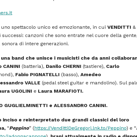
rs.it
 a uno spettacolo unico ed emozionante, in cui
VENDITTI
&
 successi: canzoni che sono entrate nel cuore della gente
a sonora di intere generazioni.
 una band che unisce i musicisti che da anni collabora
o CANINI
(batteria),
Danilo CHERNI
(tastiere),
Carlo
ond),
Fabio
PIGNATELLI
(basso),
Amedeo
lessandro VALLE
(pedal steel guitar e mandolino). Sul pal
aura UGOLINI
e
Laura MARAFIOTI.
UIDO GUGLIELMINETTI e ALESSANDRO CANINI.
inciso e reinterpretato due grandi classici del loro
na,
“
Peppino
” (
https://VendittiDeGregori.lnk.to/Peppino
) e “
nk.to/ladonnacannone
),
brani attualmente in radio e dispon