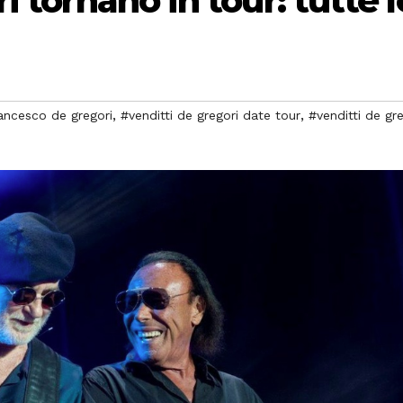
 tornano in tour: tutte l
,
,
ancesco de gregori
#venditti de gregori date tour
#venditti de gre