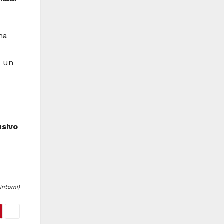
na
o un
usivo
ntorni)