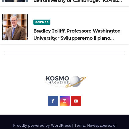
dell’University of Cambridge: “K2-18b
potrebbe avere un oceano”
SCIENZA
Bradley Jolliff, Professore Washington
University: “Svilupperemo il piano
scientifico di Artemis 3”
Proudly powered by WordPress
|
Tema: Newspaperex di