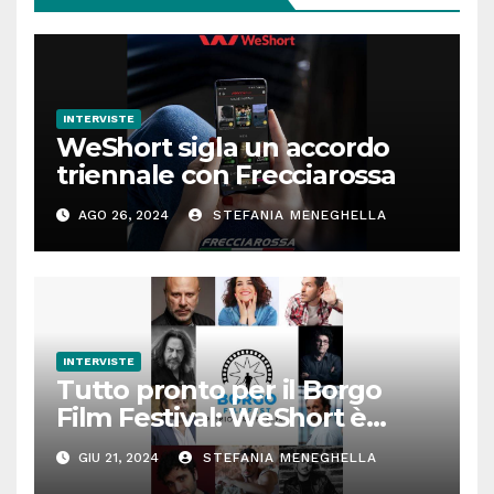
INTERVISTE
WeShort sigla un accordo
triennale con Frecciarossa
AGO 26, 2024
STEFANIA MENEGHELLA
INTERVISTE
Tutto pronto per il Borgo
Film Festival: WeShort è
partner della prima edizione
GIU 21, 2024
STEFANIA MENEGHELLA