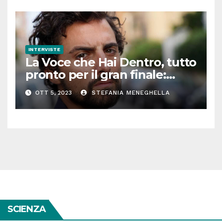
INTERVISTE
La Voce che Hai Dentro, tutto
pronto per il gran finale:
parla Roberto Oliveri
OTT 5, 2023
STEFANIA MENEGHELLA
SCIENZA