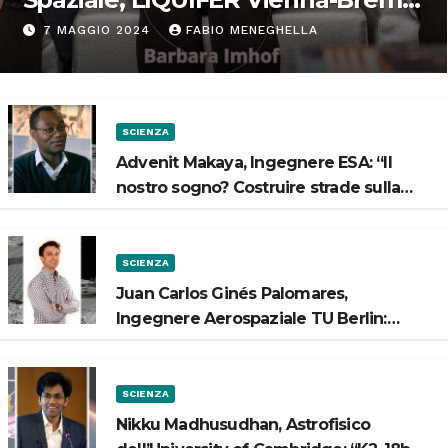
“Progettiamo habitat per lo
7 MAGGIO 2024
FABIO MENEGHELLA
Spazio”
SCIENZA
Advenit Makaya, Ingegnere ESA: “Il
nostro sogno? Costruire strade sulla
Luna”
SCIENZA
Juan Carlos Ginés Palomares,
Ingegnere Aerospaziale TU Berlin:
“Vogliamo costruire strade sulla Luna”
SCIENZA
Nikku Madhusudhan, Astrofisico