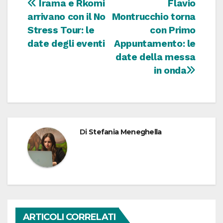
Navigazione
Irama e Rkomi
Flavio
arrivano con il No
Montrucchio torna
articoli
Stress Tour: le
con Primo
date degli eventi
Appuntamento: le
date della messa
in onda
Di
Stefania Meneghella
ARTICOLI CORRELATI