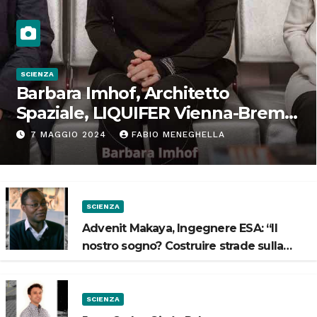
SCIENZA
Barbara Imhof, Architetto
Spaziale, LIQUIFER Vienna-Brema:
“Progettiamo habitat per lo
7 MAGGIO 2024
FABIO MENEGHELLA
Spazio”
SCIENZA
Advenit Makaya, Ingegnere ESA: “Il
nostro sogno? Costruire strade sulla
Luna”
SCIENZA