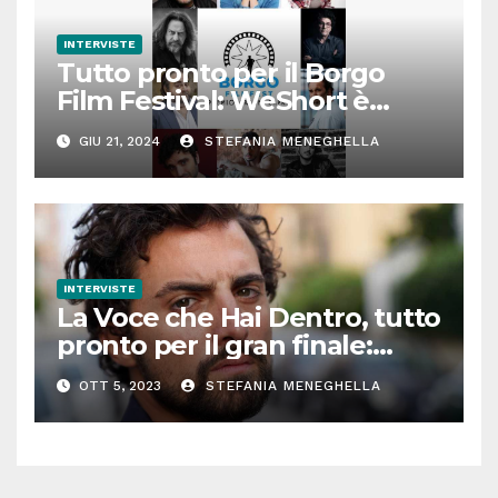
INTERVISTE
Tutto pronto per il Borgo
Film Festival: WeShort è
partner della prima edizione
GIU 21, 2024
STEFANIA MENEGHELLA
INTERVISTE
La Voce che Hai Dentro, tutto
pronto per il gran finale:
parla Roberto Oliveri
OTT 5, 2023
STEFANIA MENEGHELLA