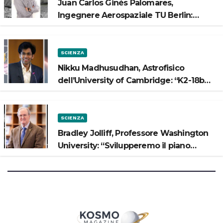
Juan Carlos Ginés Palomares,
Ingegnere Aerospaziale TU Berlin:
“Vogliamo costruire strade sulla Luna”
SCIENZA
Nikku Madhusudhan, Astrofisico
dell’University of Cambridge: “K2-18b
potrebbe avere un oceano”
SCIENZA
Bradley Jolliff, Professore Washington
University: “Svilupperemo il piano
scientifico di Artemis 3”