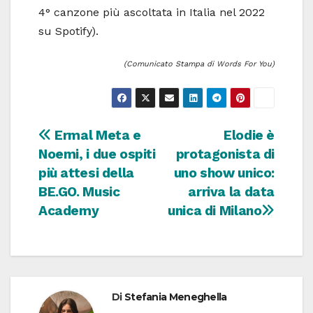
4° canzone più ascoltata in Italia nel 2022
su Spotify).
(Comunicato Stampa di Words For You)
Navigazione
Ermal Meta e
Elodie è
Noemi, i due ospiti
protagonista di
articoli
più attesi della
uno show unico:
BE.GO. Music
arriva la data
Academy
unica di Milano
Di
Stefania Meneghella