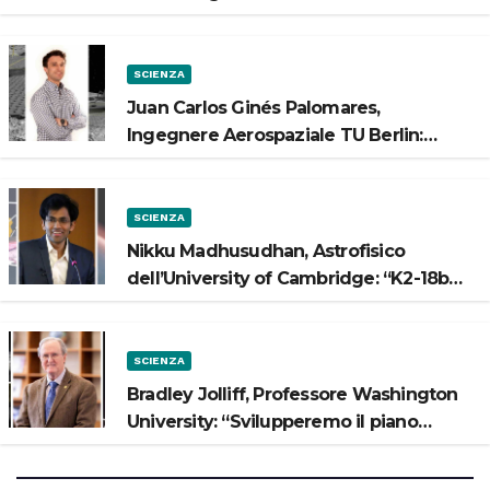
Luna”
SCIENZA
Juan Carlos Ginés Palomares,
Ingegnere Aerospaziale TU Berlin:
“Vogliamo costruire strade sulla Luna”
SCIENZA
Nikku Madhusudhan, Astrofisico
dell’University of Cambridge: “K2-18b
potrebbe avere un oceano”
SCIENZA
Bradley Jolliff, Professore Washington
University: “Svilupperemo il piano
scientifico di Artemis 3”