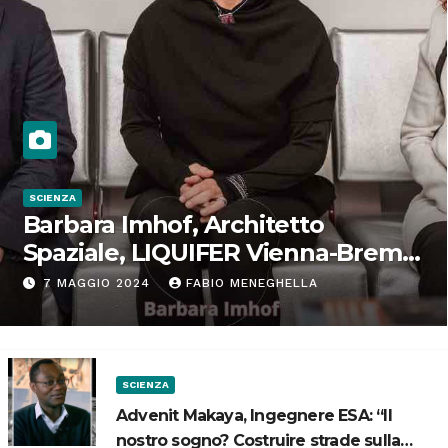
SCIENZA
Barbara Imhof, Architetto
Spaziale, LIQUIFER Vienna-Brema:
“Progettiamo habitat per lo
7 MAGGIO 2024
FABIO MENEGHELLA
Spazio”
SCIENZA
Advenit Makaya, Ingegnere ESA: “Il
nostro sogno? Costruire strade sulla