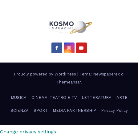
Proudly powered by WordPress
|
Tema: Newspaperex di
Themeansar
.
MUSICA
CINEMA, TEATRO E TV
LETTERATURA
ARTE
SCIENZA
SPORT
MEDIA PARTNERSHIP
Privacy Policy
Change privacy settings