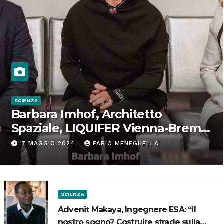
SCIENZA
Barbara Imhof, Architetto
Spaziale, LIQUIFER Vienna-Brema:
“Progettiamo habitat per lo
7 MAGGIO 2024
FABIO MENEGHELLA
Spazio”
SCIENZA
Advenit Makaya, Ingegnere ESA: “Il
nostro sogno? Costruire strade sulla