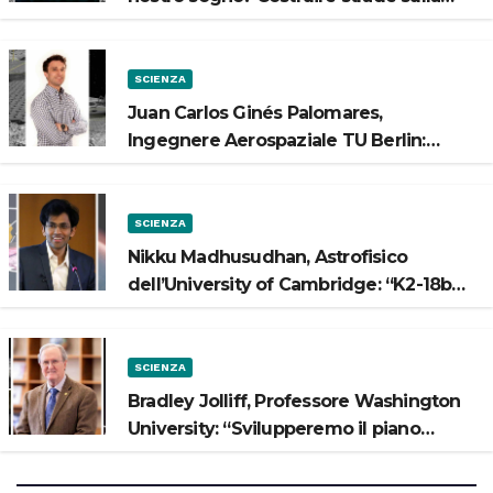
Luna”
SCIENZA
Juan Carlos Ginés Palomares,
Ingegnere Aerospaziale TU Berlin:
“Vogliamo costruire strade sulla Luna”
SCIENZA
Nikku Madhusudhan, Astrofisico
dell’University of Cambridge: “K2-18b
potrebbe avere un oceano”
SCIENZA
Bradley Jolliff, Professore Washington
University: “Svilupperemo il piano
scientifico di Artemis 3”