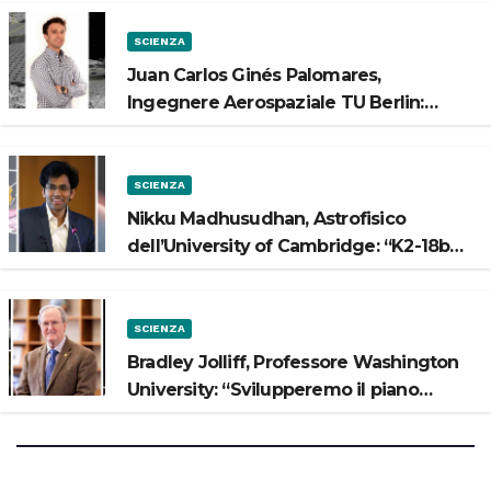
SCIENZA
Juan Carlos Ginés Palomares,
Ingegnere Aerospaziale TU Berlin:
“Vogliamo costruire strade sulla Luna”
SCIENZA
Nikku Madhusudhan, Astrofisico
dell’University of Cambridge: “K2-18b
potrebbe avere un oceano”
SCIENZA
Bradley Jolliff, Professore Washington
University: “Svilupperemo il piano
scientifico di Artemis 3”