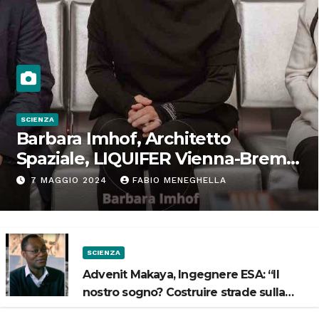
SCIENZA
Barbara Imhof, Architetto
Spaziale, LIQUIFER Vienna-Brema:
“Progettiamo habitat per lo
7 MAGGIO 2024
FABIO MENEGHELLA
Spazio”
SCIENZA
Advenit Makaya, Ingegnere ESA: “Il
nostro sogno? Costruire strade sulla
Luna”