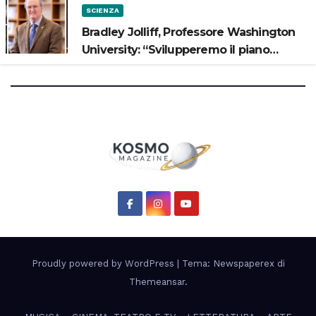
SCIENZA
Bradley Jolliff, Professore Washington
University: “Svilupperemo il piano
scientifico di Artemis 3”
Proudly powered by WordPress
|
Tema: Newspaperex di
Themeansar
.