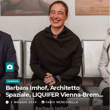
SCIENZA
Barbara Imhof, Architetto
Spaziale, LIQUIFER Vienna-Brema:
“Progettiamo habitat per lo
7 MAGGIO 2024
FABIO MENEGHELLA
Spazio”