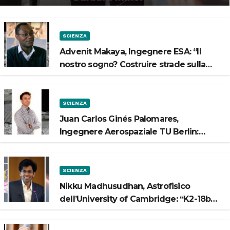
SCIENZA
Advenit Makaya, Ingegnere ESA: “Il
nostro sogno? Costruire strade sulla
Luna”
SCIENZA
Juan Carlos Ginés Palomares,
Ingegnere Aerospaziale TU Berlin:
“Vogliamo costruire strade sulla Luna”
SCIENZA
Nikku Madhusudhan, Astrofisico
dell’University of Cambridge: “K2-18b
potrebbe avere un oceano”