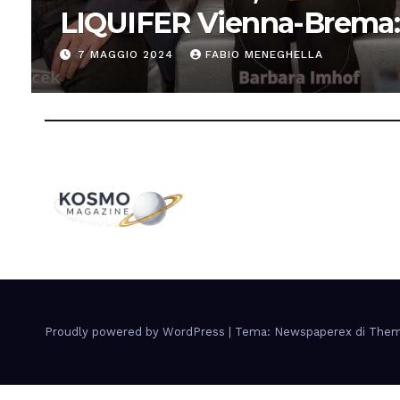
LIQUIFER Vienna-Brema:
“Progettiamo habitat per
7 MAGGIO 2024
FABIO MENEGHELLA
Proudly powered by WordPress
|
Tema: Newspaperex di
Them