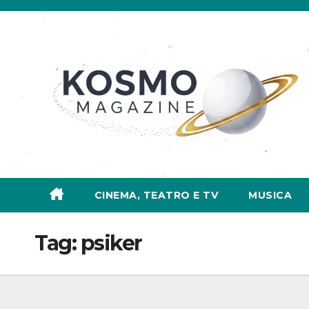
Salta
al
contenuto
CINEMA, TEATRO E TV
MUSICA
Tag:
psiker