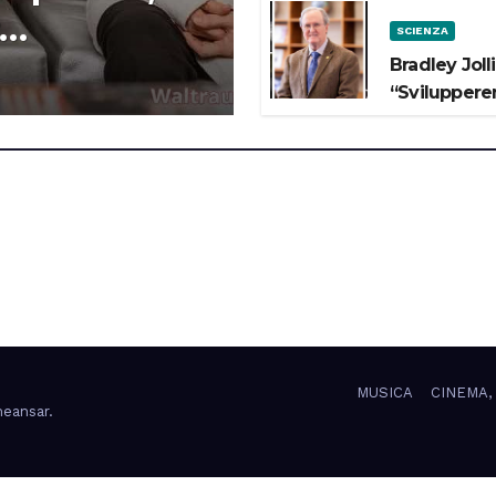
SCIENZA
 lo Spazio”
Bradley Joll
“Svilupperem
MUSICA
CINEMA,
eansar
.