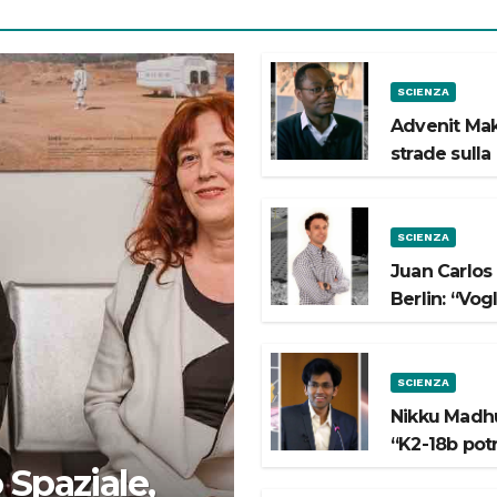
SCIENZA
Advenit Mak
strade sulla
SCIENZA
Juan Carlos
Berlin: “Vog
SCIENZA
Nikku Madhu
“K2-18b pot
 Spaziale,