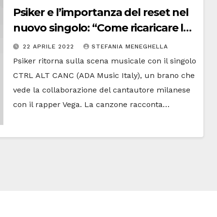
Psiker e l’importanza del reset nel
nuovo singolo: “Come ricaricare le
batterie” | Il cantautore si racconta
22 APRILE 2022
STEFANIA MENEGHELLA
tra presente e futuro
Psiker ritorna sulla scena musicale con il singolo
CTRL ALT CANC (ADA Music Italy), un brano che
vede la collaborazione del cantautore milanese
con il rapper Vega. La canzone racconta…