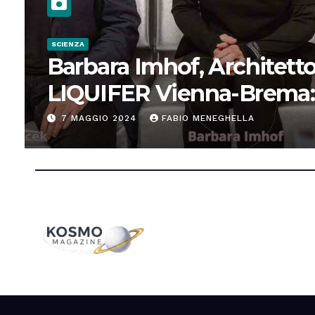
SCIENZA
Barbara Imhof, Architetto
LIQUIFER Vienna-Brema:
“Progettiamo habitat per
7 MAGGIO 2024
FABIO MENEGHELLA