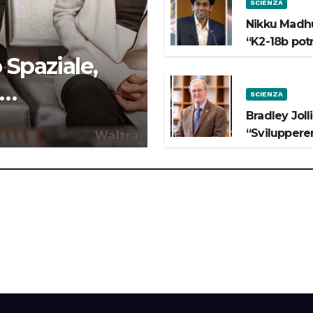
SCIENZA
Nikku Madhu
“K2-18b pot
 Spaziale,
SCIENZA
 lo Spazio”
Bradley Joll
“Svilupperem