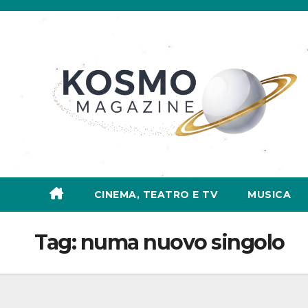
Salta
al
contenuto
CINEMA, TEATRO E TV
MUSICA
Tag:
numa nuovo singolo