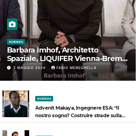
SCIENZA
Barbara Imhof, Architetto
Spaziale, LIQUIFER Vienna-Brema:
“Progettiamo habitat per lo
7 MAGGIO 2024
FABIO MENEGHELLA
Spazio”
SCIENZA
Advenit Makaya, Ingegnere ESA: “Il
nostro sogno? Costruire strade sulla
Luna”