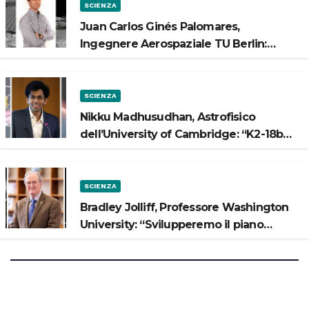
SCIENZA
Juan Carlos Ginés Palomares,
Ingegnere Aerospaziale TU Berlin:
“Vogliamo costruire strade sulla Luna”
SCIENZA
Nikku Madhusudhan, Astrofisico
dell’University of Cambridge: “K2-18b
potrebbe avere un oceano”
SCIENZA
Bradley Jolliff, Professore Washington
University: “Svilupperemo il piano
scientifico di Artemis 3”