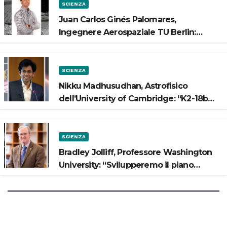
SCIENZA
Juan Carlos Ginés Palomares,
Ingegnere Aerospaziale TU Berlin:
“Vogliamo costruire strade sulla Luna”
SCIENZA
Nikku Madhusudhan, Astrofisico
dell’University of Cambridge: “K2-18b
potrebbe avere un oceano”
SCIENZA
Bradley Jolliff, Professore Washington
University: “Svilupperemo il piano
scientifico di Artemis 3”