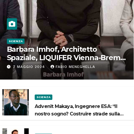
SCIENZA
Barbara Imhof, Architetto
Spaziale, LIQUIFER Vienna-Brema:
“Progettiamo habitat per lo
7 MAGGIO 2024
FABIO MENEGHELLA
Spazio”
SCIENZA
Advenit Makaya, Ingegnere ESA: “Il
nostro sogno? Costruire strade sulla
Luna”