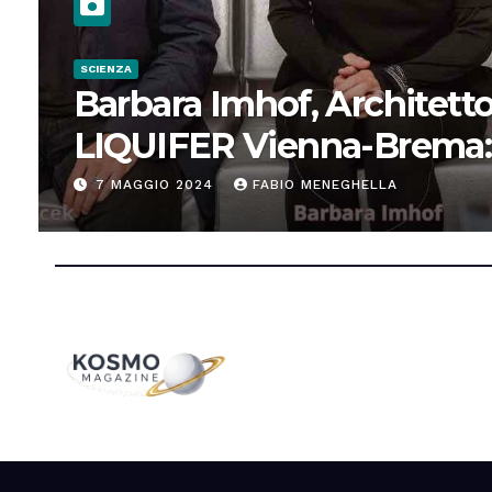
SCIENZA
Barbara Imhof, Architetto
LIQUIFER Vienna-Brema:
“Progettiamo habitat per
7 MAGGIO 2024
FABIO MENEGHELLA