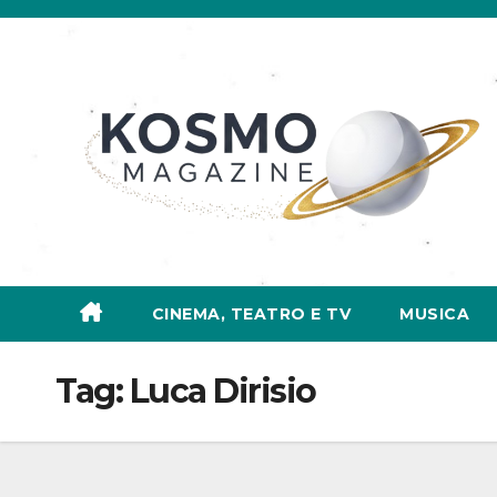
Salta
al
contenuto
CINEMA, TEATRO E TV
MUSICA
Tag:
Luca Dirisio