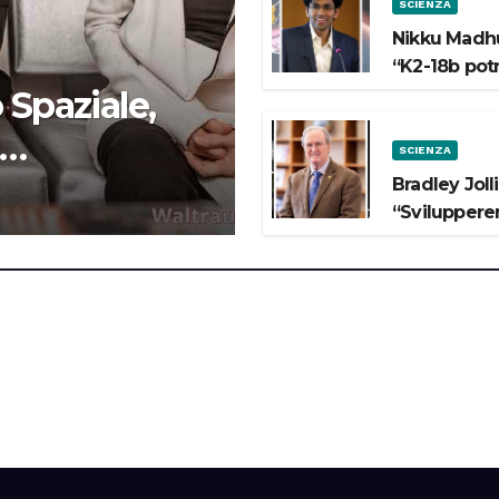
SCIENZA
Nikku Madhu
“K2-18b pot
 Spaziale,
SCIENZA
 lo Spazio”
Bradley Joll
“Svilupperem