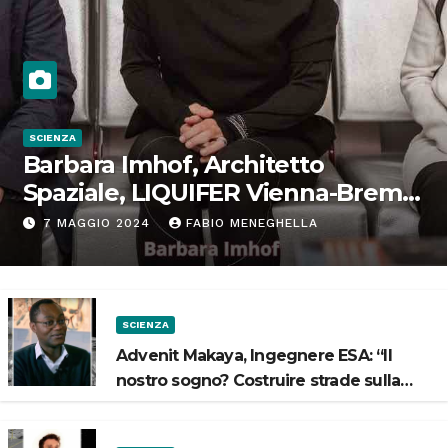
SCIENZA
Barbara Imhof, Architetto
Spaziale, LIQUIFER Vienna-Brema:
“Progettiamo habitat per lo
7 MAGGIO 2024
FABIO MENEGHELLA
Spazio”
SCIENZA
Advenit Makaya, Ingegnere ESA: “Il
nostro sogno? Costruire strade sulla
Luna”