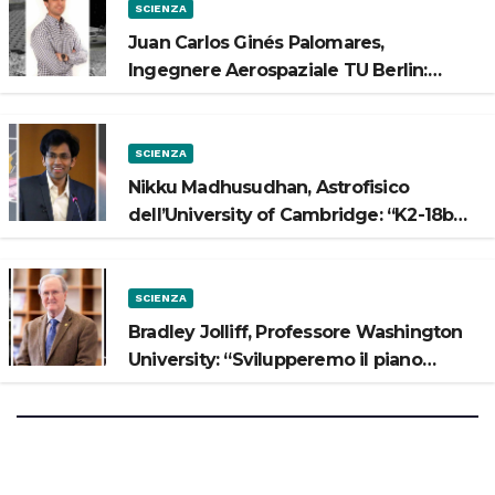
SCIENZA
Juan Carlos Ginés Palomares,
Ingegnere Aerospaziale TU Berlin:
“Vogliamo costruire strade sulla Luna”
SCIENZA
Nikku Madhusudhan, Astrofisico
dell’University of Cambridge: “K2-18b
potrebbe avere un oceano”
SCIENZA
Bradley Jolliff, Professore Washington
University: “Svilupperemo il piano
scientifico di Artemis 3”