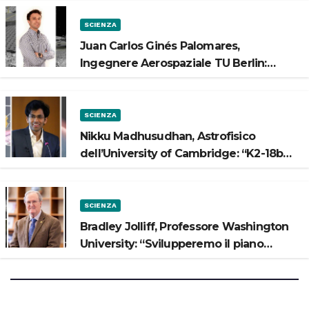
SCIENZA
Juan Carlos Ginés Palomares,
Ingegnere Aerospaziale TU Berlin:
“Vogliamo costruire strade sulla Luna”
SCIENZA
Nikku Madhusudhan, Astrofisico
dell’University of Cambridge: “K2-18b
potrebbe avere un oceano”
SCIENZA
Bradley Jolliff, Professore Washington
University: “Svilupperemo il piano
scientifico di Artemis 3”