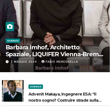
SCIENZA
Barbara Imhof, Architetto
Spaziale, LIQUIFER Vienna-Brema:
“Progettiamo habitat per lo
7 MAGGIO 2024
FABIO MENEGHELLA
Spazio”
SCIENZA
Advenit Makaya, Ingegnere ESA: “Il
nostro sogno? Costruire strade sulla
Luna”