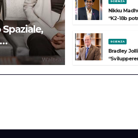
SCIENZA
Nikku Madhu
“K2-18b pot
 Spaziale,
SCIENZA
 lo Spazio”
Bradley Joll
“Svilupperem