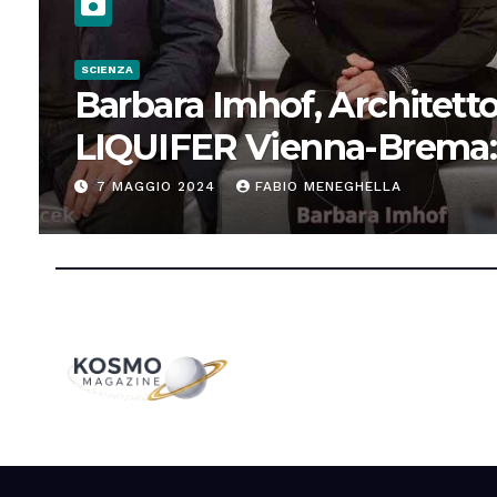
SCIENZA
Barbara Imhof, Architetto
LIQUIFER Vienna-Brema:
“Progettiamo habitat per
7 MAGGIO 2024
FABIO MENEGHELLA