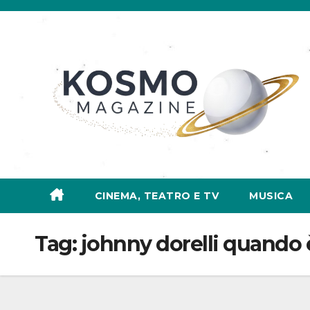
Salta
al
contenuto
CINEMA, TEATRO E TV
MUSICA
Tag:
johnny dorelli quando 